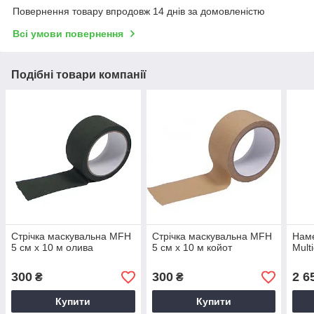
Повернення товару впродовж 14 днів за домовленістю
Всі умови повернення
Подібні товари компанії
Стрічка маскувальна MFH
Стрічка маскувальна MFH
Наме
5 см х 10 м олива
5 см х 10 м койот
Mult
300
300
2 6
₴
₴
Купити
Купити