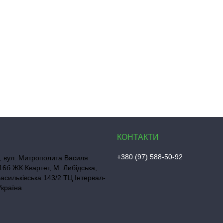
+380 (97) 588-50-92
, вул. Митрополита Василя
16б ЖК Квартет, М. Либідська,
Васильківська 143/2 ТЦ Інтервал-
Україна