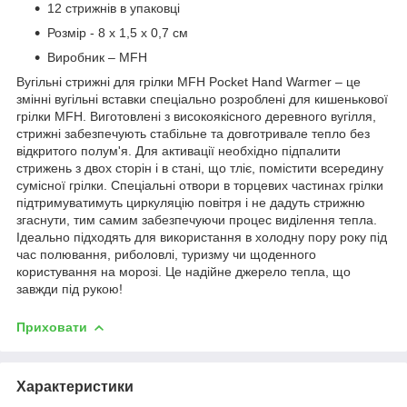
12 стрижнів в упаковці
Розмір - 8 х 1,5 х 0,7 см
Виробник – MFH
Вугільні стрижні для грілки MFH Pocket Hand Warmer – це
змінні вугільні вставки спеціально розроблені для кишенькової
грілки MFH. Виготовлені з високоякісного деревного вугілля,
стрижні забезпечують стабільне та довготривале тепло без
відкритого полум'я. Для активації необхідно підпалити
стрижень з двох сторін і в стані, що тліє, помістити всередину
сумісної грілки. Спеціальні отвори в торцевих частинах грілки
підтримуватимуть циркуляцію повітря і не дадуть стрижню
згаснути, тим самим забезпечуючи процес виділення тепла.
Ідеально підходять для використання в холодну пору року під
час полювання, риболовлі, туризму чи щоденного
користування на морозі. Це надійне джерело тепла, що
завжди під рукою!
Приховати
Характеристики