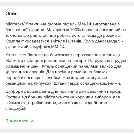
Опис
Мілітарка™ тактична форма піксель ММ-14 виготовлена ​​з
бавовняної тканини. Матеріал зі 100% бавовни посилений за
технологією рип-стоп, що робить його стійким до розривів.
Комплект складається з кітеля і штанів. Колір даної моделі -
український камуфляж ММ-14.
Кітель застібається на блискавку з вітрозахисною планкою.
Манжети оснащені ремінцями на велкро. На рукавах і грудях
розміщені кишені. Кітель оснащений панелями велкро для
кріплення шевронів. Для носіння ременя на брюках
передбачені широкі шлейки. Низ штанин стягується
ремінцями на липучках. Штани також оснащені кишенями.
Ця форма призначена для носіння в демісезонний період.
Костюм від бренду Мілітарка стане хорошим вибором для
військових, страйкболістів, мисливців і співробітників
спецслужб.
Приховати