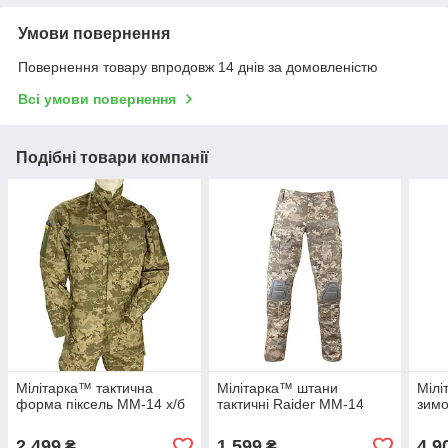
Умови повернення
Повернення товару впродовж 14 днів за домовленістю
Всі умови повернення
Подібні товари компанії
Мілітарка™ тактична
Мілітарка™ штани
Мілі
форма піксель ММ-14 х/б
тактичні Raider ММ-14
зим
2 499
1 599
4 9
₴
₴