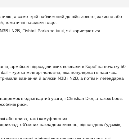
 стилю, а саме: крій наближений до військового, захисне або
й, тематичні нашивки тощо.
3B і N2B, Fishtail Parka та інші, які користуються
ія, армійські підрозділи яких воювали в Кореї на початку 50-
ail – куртка мілітарі чоловіча, яка популярна і в наш час.
тримали визнання й аляски N3B і N2B, а потім й легендарна
апрямок в одязі вартий уваги, і Christian Dior, а також Louis
 особливі риси.
акі або олива, так і камуфляжних.
априклад: об'ємних накладних кишень, відповідних ґудзиків,
и куртку в стилі мілітарі виготовлену за типом тих, які