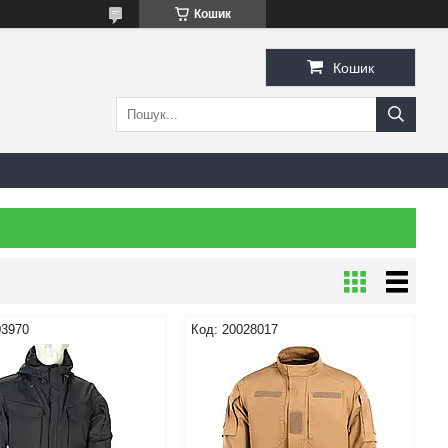
Кошик
Кошик
03970
20028017