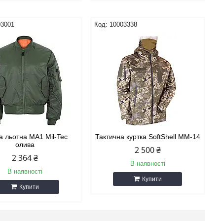
03001
10003338
а льотна MA1 Mil-Tec
Тактична куртка SoftShell ММ-14
олива
2 500 ₴
2 364 ₴
В наявності
В наявності
Купити
Купити