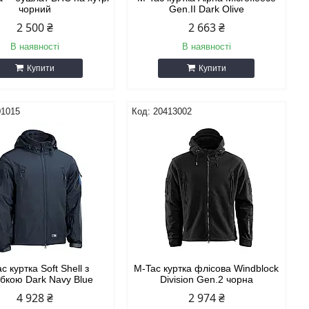
чорний
Gen.II Dark Olive
2 500 ₴
2 663 ₴
В наявності
В наявності
Купити
Купити
01015
20413002
c куртка Soft Shell з
M-Tac куртка флісова Windblock
ібкою Dark Navy Blue
Division Gen.2 чорна
4 928 ₴
2 974 ₴