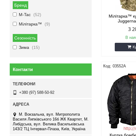
Бренд
M-Tac
52
Мілітарка™ ку
Juggern
Мілітарка™
9
3 2
В ная
Сезонність
Зима
15
К
03552A
Контакти
+380 (97) 588-50-92
М. Вокзальна, вул. Митрополита
Василя Липківського 16б ЖК Квартет, М.
Либідська, вул. Велика Васильківська
143/2 ТЦ Інтервал-Плаза, Київ, Україна
Куртка бомб