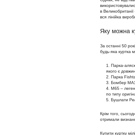
використовувалися
в Великобританії
вся лінійка вироб
Яку можна ку
За останні 50 рок
будь-яка куртка м
Парка-аляск
якого є довжи
Парка Fishta
Бомбер MA1 
M65 – легенд
по типу оригін
Бушлати Pea 
Крім того, сьогод
отримали визнанн
Купити куртку міл