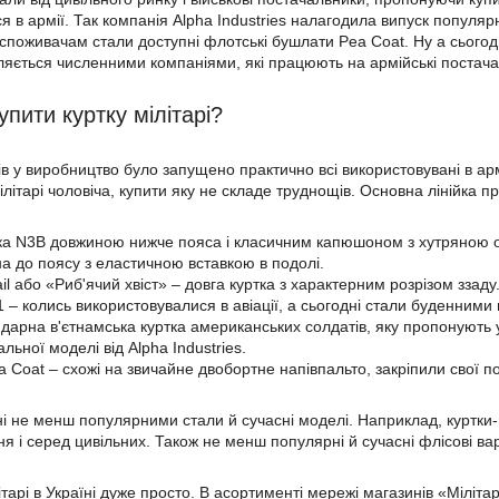
 в армії. Так компанія Alpha Industries налагодила випуск популярно
 споживачам стали доступні флотські бушлати Pea Coat. Ну а сьогод
ляється численними компаніями, які працюють на армійські постачанн
пити куртку мілітарі?
ів у виробництво було запущено практично всі використовувані в арм
ілітарі чоловіча, купити яку не складе труднощів. Основна лінійка 
а N3B довжиною нижче пояса і класичним капюшоном з хутряною опу
на до поясу з еластичною вставкою в подолі.
il або «Риб'ячий хвіст» – довга куртка з характерним розрізом ззаду
– колись використовувалися в авіації, а сьогодні стали буденними 
арна в'єтнамська куртка американських солдатів, яку пропонують у ви
альної моделі від Alpha Industries.
Coat – схожі на звичайне двобортне напівпальто, закріпили свої позиц
ні не менш популярними стали й сучасні моделі. Наприклад, куртки-
я і серед цивільних. Також не менш популярні й сучасні флісові вар
ітарі в Україні дуже просто. В асортименті мережі магазинів «Міліта