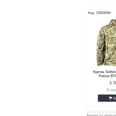
10004589
Куртка Softs
Patriot B
3 7
В ная
К