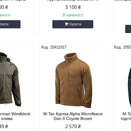
00 ₴
3 100 ₴
вності
В наявності
упити
Купити
20411017
205
orman Windblock
M-Tac Куртка Alpha Microfleece
M-Ta
e олива
Gen.II Coyote Brown
підст
49 ₴
2 570 ₴