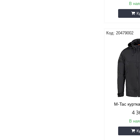
В ная
К
20479002
M-Tac куртк
4 3
В ная
К