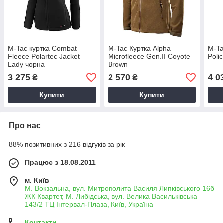
M-Tac куртка Combat
M-Tac Куртка Alpha
M-Ta
Fleece Polartec Jacket
Microfleece Gen.II Coyote
Poli
Lady чорна
Brown
3 275
2 570
4 0
₴
₴
Купити
Купити
Про нас
88% позитивних з 216 відгуків за рік
Працює з 18.08.2011
м. Київ
М. Вокзальна, вул. Митрополита Василя Липківського 16б
ЖК Квартет, М. Либідська, вул. Велика Васильківська
143/2 ТЦ Інтервал-Плаза, Київ, Україна
Контакти