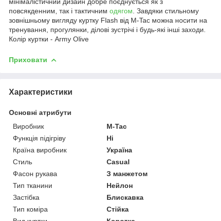
мінімалістичний дизайн добре поєднується як з
повсякденним, так і тактичним
одягом
. Завдяки стильному
зовнішньому вигляду куртку Flash від M-Tac можна носити на
тренування, прогулянки, ділові зустрічі і будь-які інші заходи.
Колір куртки - Army Olive
Приховати
Характеристики
Основні атрибути
Виробник
M-Tac
Функція підігріву
Ні
Країна виробник
Україна
Стиль
Casual
Фасон рукава
З манжетом
Тип тканини
Нейлон
Застібка
Блискавка
Тип коміра
Стійка
Вид куртки
Коротка