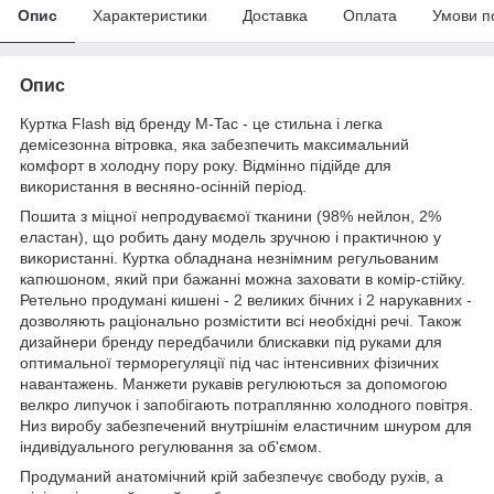
Опис
Характеристики
Доставка
Оплата
Умови п
Опис
Куртка Flash від бренду M-Tac - це стильна і легка
демісезонна вітровка, яка забезпечить максимальний
комфорт в холодну пору року. Відмінно підійде для
використання в весняно-осінній період.
Пошита з міцної непродуваємої тканини (98% нейлон, 2%
еластан), що робить дану модель зручною і практичною у
використанні. Куртка обладнана незнімним регульованим
капюшоном, який при бажанні можна заховати в комір-стійку.
Ретельно продумані кишені - 2 великих бічних і 2 нарукавних -
дозволяють раціонально розмістити всі необхідні речі. Також
дизайнери бренду передбачили блискавки під руками для
оптимальної терморегуляції під час інтенсивних фізичних
навантажень. Манжети рукавів регулюються за допомогою
велкро липучок і запобігають потраплянню холодного повітря.
Низ виробу забезпечений внутрішнім еластичним шнуром для
індивідуального регулювання за об'ємом.
Продуманий анатомічний крій забезпечує свободу рухів, а