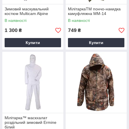
Зимовий маскувальний
МілітаркаTM пончо-накидка
костюм Multicam Alpine
камуфляжна ММ-14
В наявності
В наявності
1 300
749
₴
₴
Купити
Купити
Мілітарка™ маскхалат
роздільний зимовий Ermine
білий