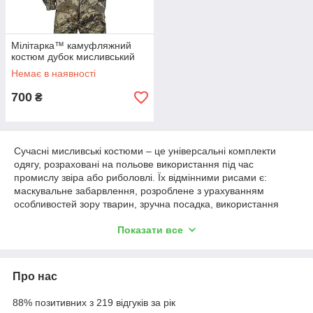
Мілітарка™ камуфляжний
костюм дубок мисливський
Немає в наявності
700
₴
Сучасні мисливські костюми – це універсальні комплекти
одягу, розраховані на польове використання під час
промислу звіра або риболовлі. Їх відмінними рисами є:
маскувальне забарвлення, розроблене з урахуванням
особливостей зору тварин, зручна посадка, використання
міцних, водо-вітрозахисних матеріалів. Також для деяких
Показати все
моделей таких костюмів часто характерна наявність
спеціальних кишень та патронташів для боєприпасів, засобів
зв'язку і навігації, ножа тощо.
Про нас
Чим відрізняються сучасні мисливські
88% позитивних з 219 відгуків за рік
костюми?