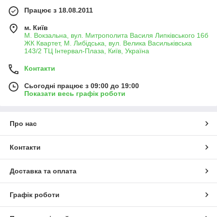
Працює з 18.08.2011
Ще Карл Великий, за легендою, якось подав приклад своїм
м. Київ
вельможам виїхавши на полювання в спеціально
М. Вокзальна, вул. Митрополита Василя Липківського 16б
виготовленому одязі з валяної вовни, розрахованої на
ЖК Квартет, М. Либідська, вул. Велика Васильківська
тривалу негоду. Але ще багато століть для цих цілей
143/2 ТЦ Інтервал-Плаза, Київ, Україна
використовувався звичайний повсякденний гардероб,
розкішність якого залежала від фінансового стану власника.
Контакти
Лише в кінці XIX століття мисливські костюми стали шити
Сьогодні працює з 09:00 до 19:00
виходячи з умов використання, йдучи від зовнішньої краси до
Показати весь графік роботи
практичності та зручності носіння. А сьогодні вони придбали
остаточні риси, ставши окремим класом спеціального одягу.
Про нас
Сучасний мисливський костюм, не має значення для якого
сезону, буде мати загальні конструктивні особливості.
Контакти
Комплектація, що складається з напівкомбінезона і
куртки (анораку) з капюшоном.
Доставка та оплата
Наявність спеціальних кишень для носимих речей, а
іноді й вбудованих патронташів.
Тканина, точно розрахована на використання в той
Графік роботи
чи інший сезон. Причому вона зазвичай «беззвучна»,
не шарудить і не видає сторонніх звуків під час руху.