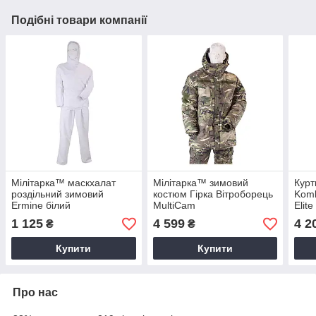
Подібні товари компанії
Мілітарка™ маскхалат
Мілітарка™ зимовий
Курт
роздільний зимовий
костюм Гірка Вітроборець
Komb
Ermine білий
MultiCam
Elite
1 125
4 599
4 2
₴
₴
Купити
Купити
Про нас