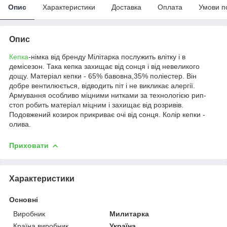
Опис
Характеристики
Доставка
Оплата
Умови п
Опис
Кепка
-німка від бренду Мілітарка послужить влітку і в
демісезон. Така кепка захищає від сонця і від невеликого
дощу. Матеріал кепки - 65% бавовна,35% поліестер. Він
добре вентилюється, відводить піт і не викликає алергії.
Армування особливо міцними нитками за технологією рип-
стоп робить матеріал міцним і захищає від розривів.
Подовжений козирок прикриває очі від сонця. Колір кепки -
олива.
Приховати
Характеристики
Основні
Виробник
Милитарка
Країна виробник
Україна