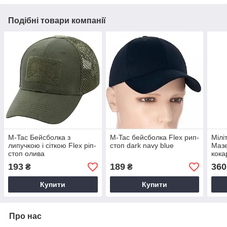
Подібні товари компанії
M-Tac Бейсболка з
M-Tac бейсболка Flex рип-
Мілі
липучкою і сіткою Flex ріп-
стоп dark navy blue
Мазе
стоп олива
кока
193
189
360
₴
₴
Купити
Купити
Про нас