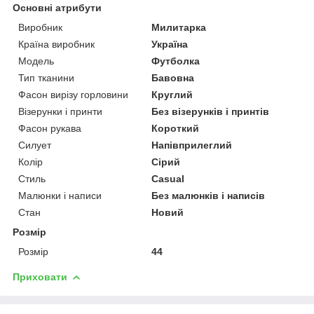
Основні атрибути
Виробник
Милитарка
Країна виробник
Україна
Модель
Футболка
Тип тканини
Бавовна
Фасон вирізу горловини
Круглий
Візерунки і принти
Без візерунків і принтів
Фасон рукава
Короткий
Силует
Напівприлеглий
Колір
Сірий
Стиль
Casual
Малюнки і написи
Без малюнків і написів
Стан
Новий
Розмір
Розмір
44
Приховати