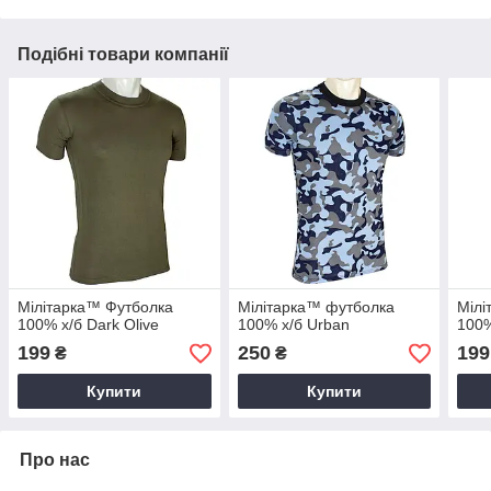
Подібні товари компанії
Мілітарка™ Футболка
Мілітарка™ футболка
Мілі
100% х/б Dark Olive
100% х/б Urban
100%
199
250
199
₴
₴
Купити
Купити
Про нас