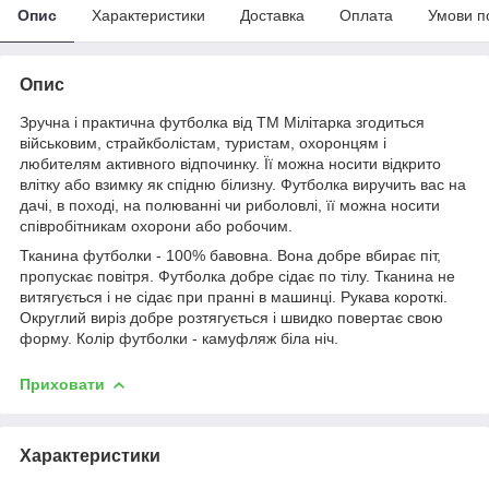
Опис
Характеристики
Доставка
Оплата
Умови п
Опис
Зручна і практична футболка від ТМ Мілітарка згодиться
військовим, страйкболістам, туристам, охоронцям і
любителям активного відпочинку. Її можна носити відкрито
влітку або взимку як спідню білизну. Футболка виручить вас на
дачі, в поході, на полюванні чи риболовлі, її можна носити
співробітникам охорони або робочим.
Тканина футболки - 100% бавовна. Вона добре вбирає піт,
пропускає повітря. Футболка добре сідає по тілу. Тканина не
витягується і не сідає при пранні в машинці. Рукава короткі.
Округлий виріз добре розтягується і швидко повертає свою
форму. Колір футболки - камуфляж біла ніч.
Приховати
Характеристики