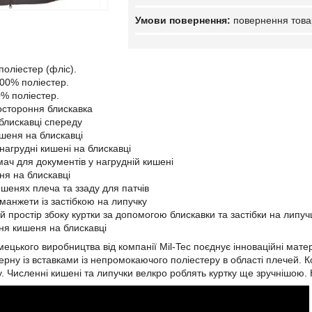
повернення това
поліестер (фліс).
100% поліестер.
0% поліестер.
востороння блискавка
 блискавці спереду
шеня на блискавці
нагрудні кишені на блискавці
мач для документів у нагрудній кишені
ня на блискавці
ишенях плеча та ззаду для патчів
манжети із застібкою на липучку
 простір збоку куртки за допомогою блискавки та застібки на липуч
ня кишеня на блискавці
мецького виробництва від компанії Mil-Tec поєднує інноваційні мат
ерну із вставками із непромокаючого поліестеру в області плечей. 
 Численні кишені та липучки велкро роблять куртку ще зручнішою. К