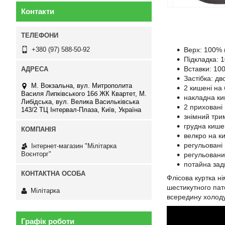
Контакти
Верх: 100% 
+380 (97) 588-50-92
Підкладка: 
Вставки: 10
Застібка: д
М. Вокзальна, вул. Митрополита
2 кишені на
Василя Липківського 16б ЖК Квартет, М.
накладна ки
Либідська, вул. Велика Васильківська
2 приховані 
143/2 ТЦ Інтервал-Плаза, Київ, Україна
знімний три
грудна кише
велкро на к
регульовані 
Інтернет-магазин "Мілітарка
Воєнторг"
регульований
потайна зад
Флісова куртка ні
шестикутного пат
Мілітарка
всередину холоду.
Графік роботи