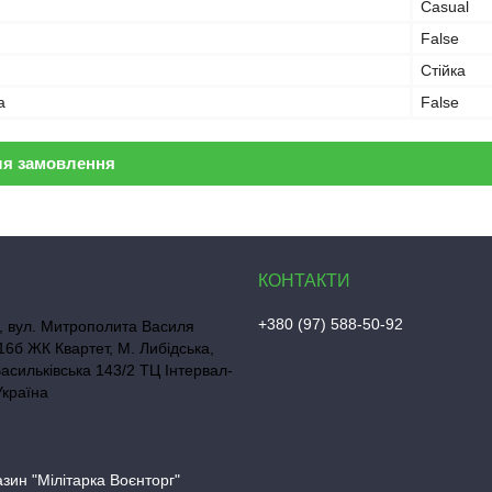
Casual
False
Стійка
а
False
ля замовлення
+380 (97) 588-50-92
, вул. Митрополита Василя
16б ЖК Квартет, М. Либідська,
Васильківська 143/2 ТЦ Інтервал-
Україна
азин "Мілітарка Воєнторг"