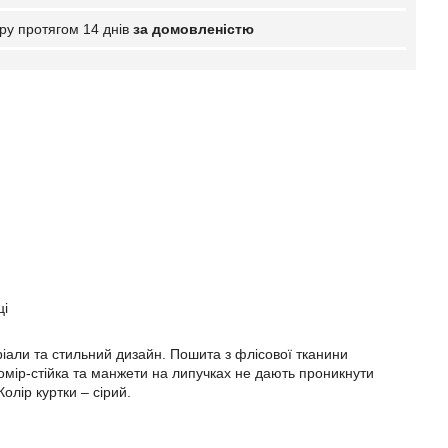
ру протягом 14 днів
за домовленістю
ці
еріали та стильний дизайн. Пошита з флісової тканини
Комір-стійка та манжети на липучках не дають проникнути
олір куртки – сірий.