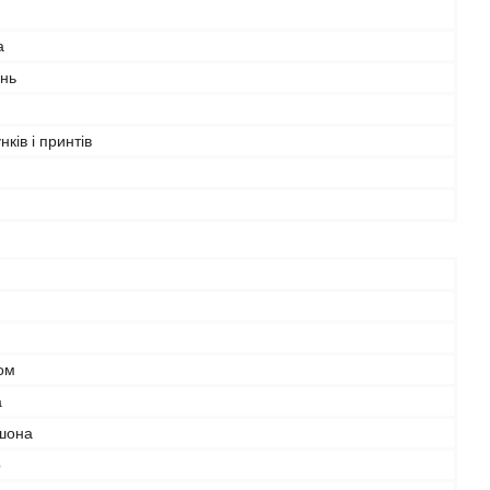
а
інь
нків і принтів
ом
а
шона
р