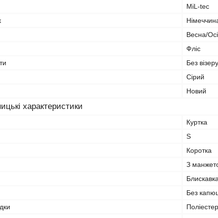
MiL-tec
к
Німеччин
Весна/Ос
Фліс
ти
Без візеру
Сірий
Новий
ицькі характеристики
Куртка
S
Коротка
З манжет
Блискавк
Без капю
дки
Поліесте