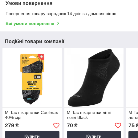
Умови повернення
Повернення товару впродовж 14 днів за домовленістю
Всі умови повернення
Подібні товари компанії
M-Tac шкарпетки Coolmax
M-Tac шкарпетки літні
M-Ta
40% сірі
легкі Black
легк
279
70
75
₴
₴
Купити
Купити