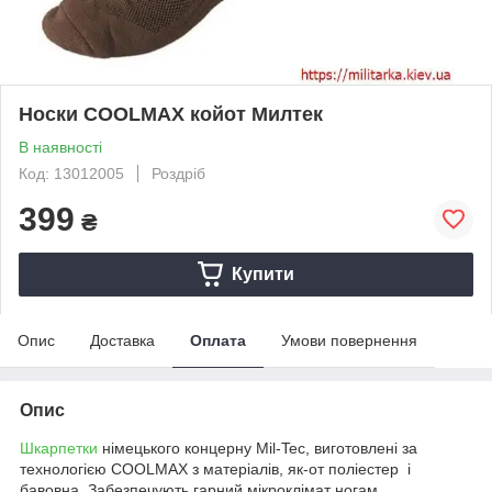
Носки COOLMAX койот Милтек
В наявності
Код: 13012005
Роздріб
399
₴
Купити
Опис
Доставка
Оплата
Умови повернення
Опис
Шкарпетки
німецького концерну Mil-Tec, виготовлені за
технологією COOLMAX з матеріалів, як-от поліестер і
бавовна. Забезпечують гарний мікроклімат ногам.