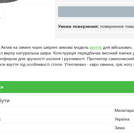
повернення това
 Актив на овчині чорні шкіряні зимова модель
взуття
для військових,
 верху натуральна шкіра. Конструкція передбачає високий язичок для
емпфером для зручності носіння і рухливості. Протектор самоочисн
ати взуття під особливості стопи. Утеплювач - євро овчина, гріє ног
ки
бути
Милитарк
к
Україна
Зима