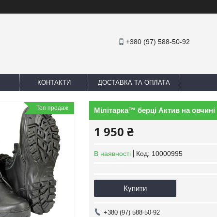
+380 (97) 588-50-92
КОНТАКТИ
ДОСТАВКА ТА ОПЛАТА
Топ продаж
Мілітарка™ берці Актив на овчині
1 950 ₴
В наявності
Код:
10000995
Купити
+380 (97) 588-50-92