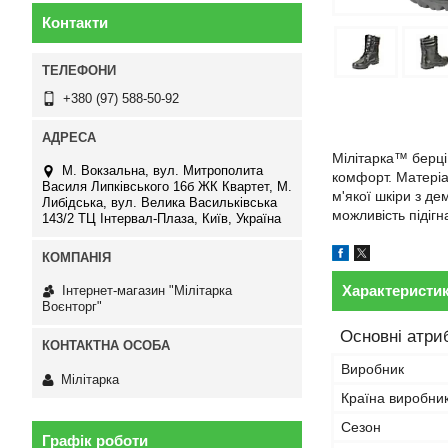
Контакти
+380 (97) 588-50-92
Мілітарка™ берці
М. Вокзальна, вул. Митрополита
комфорт. Матеріал
Василя Липківського 16б ЖК Квартет, М.
м'якої шкіри з д
Либідська, вул. Велика Васильківська
можливість підігн
143/2 ТЦ Інтервал-Плаза, Київ, Україна
Характеристи
Інтернет-магазин "Мілітарка
Воєнторг"
Основні атри
Виробник
Мілітарка
Країна виробни
Сезон
Графік роботи