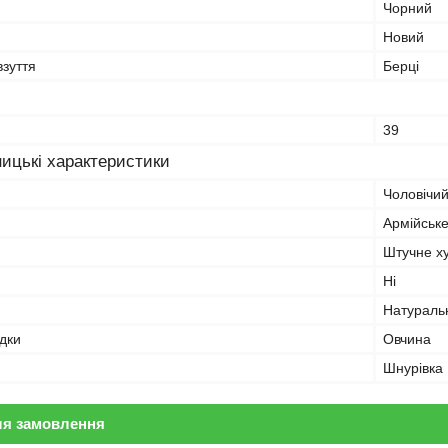
Чорний
Новий
взуття
Берці
39
ицькі характеристики
Чоловічи
Армійське
Штучне х
Ні
Натураль
дки
Овчина
Шнурівка
ля замовлення