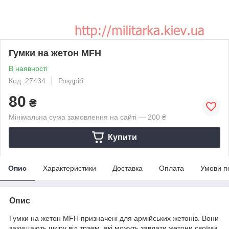
Гумки на жетон MFH
В наявності
Код: 27434
Роздріб
80
₴
Мінімальна сума замовлення на сайті — 200 ₴
Купити
Опис
Характеристики
Доставка
Оплата
Умови п
Опис
Гумки на жетон MFH призначені для армійських жетонів. Вони
захищають шкіру від травм, які можуть завдати жетони своїми