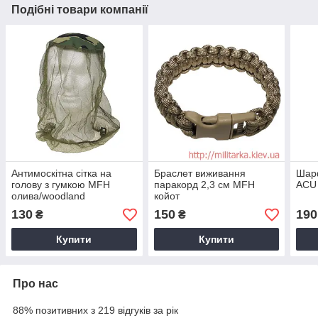
Подібні товари компанії
Антимоскітна сітка на
Браслет виживання
Шарф
голову з гумкою MFH
паракорд 2,3 см MFH
ACU
олива/woodland
койот
130
150
190
₴
₴
Купити
Купити
Про нас
88% позитивних з 219 відгуків за рік