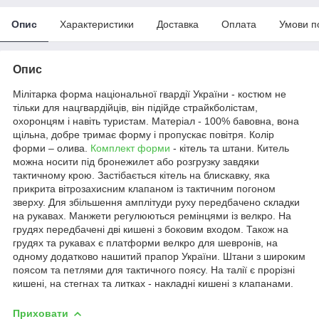
Опис
Характеристики
Доставка
Оплата
Умови п
Опис
Мілітарка форма національної гвардії України - костюм не
тільки для нацгвардійців, він підійде страйкболістам,
охоронцям і навіть туристам. Матеріал - 100% бавовна, вона
щільна, добре тримає форму і пропускає повітря. Колір
форми – олива.
Комплект форми
- кітель та штани. Китель
можна носити під бронежилет або розгрузку завдяки
тактичному крою. Застібається кітель на блискавку, яка
прикрита вітрозахисним клапаном із тактичним погоном
зверху. Для збільшення амплітуди руху передбачено складки
на рукавах. Манжети регулюються ремінцями із велкро. На
грудях передбачені дві кишені з боковим входом. Також на
грудях та рукавах є платформи велкро для шевронів, на
одному додатково нашитий прапор України. Штани з широким
поясом та петлями для тактичного поясу. На талії є прорізні
кишені, на стегнах та литках - накладні кишені з клапанами.
Приховати