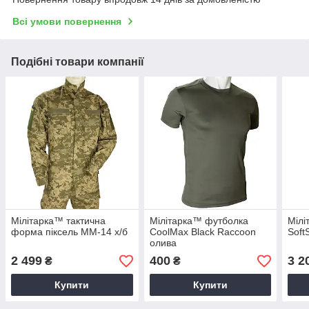
Всі умови повернення
Подібні товари компанії
Мілітарка™ тактична
Мілітарка™ футболка
Мілі
форма піксель ММ-14 х/б
CoolMax Black Raccoon
Soft
олива
2 499
400
3 2
₴
₴
Купити
Купити