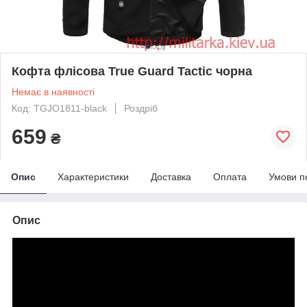
Кофта флісова True Guard Tactic чорна
Немає в наявності
Код: TGJO1811-black
Роздріб
659
₴
Опис
Характеристики
Доставка
Оплата
Умови п
Опис