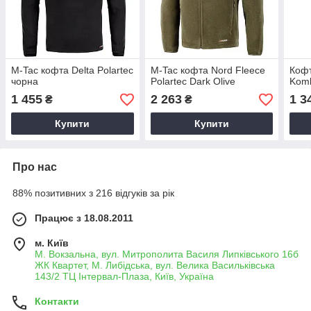
M-Tac кофта Delta Polartec
M-Tac кофта Nord Fleece
Кофт
чорна
Polartec Dark Olive
Komb
1 455
2 263
1 3
₴
₴
Купити
Купити
Про нас
88% позитивних з 216 відгуків за рік
Працює з 18.08.2011
м. Київ
М. Вокзальна, вул. Митрополита Василя Липківського 16б
ЖК Квартет, М. Либідська, вул. Велика Васильківська
143/2 ТЦ Інтервал-Плаза, Київ, Україна
Контакти