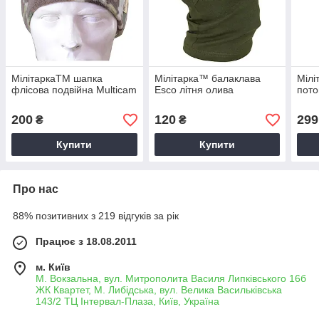
МілітаркаTM шапка
Мілітарка™ балаклава
Мілі
флісова подвійна Multicam
Esco літня олива
пото
200
120
299
₴
₴
Купити
Купити
Про нас
88% позитивних з 219 відгуків за рік
Працює з 18.08.2011
м. Київ
М. Вокзальна, вул. Митрополита Василя Липківського 16б
ЖК Квартет, М. Либідська, вул. Велика Васильківська
143/2 ТЦ Інтервал-Плаза, Київ, Україна