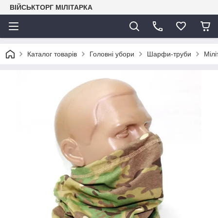
ВІЙСЬКТОРГ МІЛІТАРКА
Каталог товарів
Головні убори
Шарфи-труби
Мілі