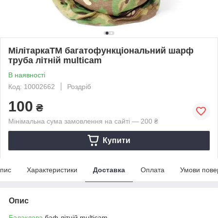
МілітаркаTM багатофункціональний шарф
труба літній multicam
В наявності
Код: 10002662
Роздріб
100
₴
Мінімальна сума замовлення на сайті — 200 ₴
Купити
пис
Характеристики
Доставка
Оплата
Умови пове
Опис
Балаклава
баф літній multicam