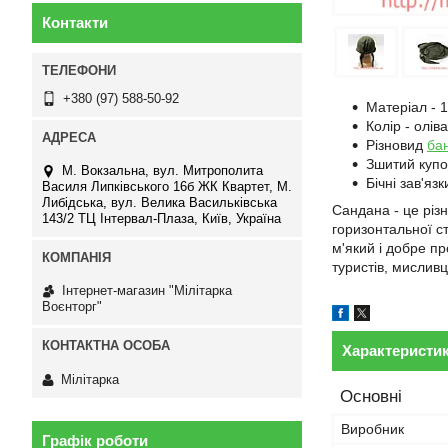
Контакти
+380 (97) 588-50-92
Матеріал - 
Колір - оліва
Різновид
ба
Зшитий куп
М. Вокзальна, вул. Митрополита
Бічні зав'язк
Василя Липківського 16б ЖК Квартет, М.
Либідська, вул. Велика Васильківська
Сандана - це різ
143/2 ТЦ Інтервал-Плаза, Київ, Україна
горизонтальної с
м'який і добре п
туристів, мисливц
Інтернет-магазин "Мілітарка
Воєнторг"
Характеристи
Мілітарка
Основні
Виробник
Графік роботи