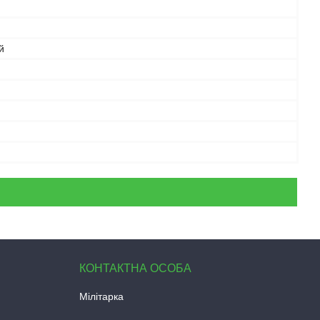
й
Мілітарка