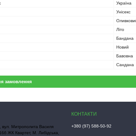
к
Україна
Унісекс
Оливкови
Літо
Бандана
Новий
Бавовна
Сандана
ля замовлення
+380 (97) 588-50-92
, вул. Митрополита Василя
16б ЖК Квартет, М. Либідська,