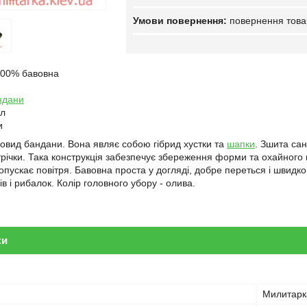
повернення това
100% бавовна
ндани
ол
и
новид бандани. Вона являє собою гібрид хустки та
шапки
. Зшита сан
трічки. Така конструкція забезпечує збереження форми та охайного 
ропускає повітря. Бавовна проста у догляді, добре переться і швид
ів і рибалок. Колір головного убору - олива.
ки
Милитарк