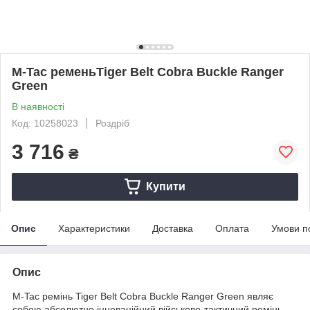
M-Tac ременьTiger Belt Cobra Buckle Ranger
Green
В наявності
Код: 10258023
Роздріб
3 716
₴
Купити
Опис
Характеристики
Доставка
Оплата
Умови п
Опис
M-Tac ремінь Tiger Belt Cobra Buckle Ranger Green являє
собою абсолютно інноваційний військово-тактичний ремінь,