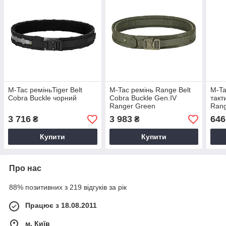
M-Tac реміньTiger Belt
M-Tac ремінь Range Belt
M-Ta
Cobra Buckle чорний
Cobra Buckle Gen.IV
такт
Ranger Green
Rang
3 716
3 983
646
₴
₴
Купити
Купити
Про нас
88% позитивних з 219 відгуків за рік
Працює з 18.08.2011
м. Київ