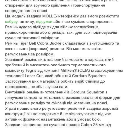
створений для зручного кріплення і транспортування
спорядження на поясі.
Ця модель завдяки MOLLE-інтерфейсу дає змогу розмістити
кобуру
, аптечку,
підсумки
або інше сумісне спорядження.
Ремінь чудово підійде як для військовослужбовців,
правоохоронників або стрільців, так і для всіх поціновувачів
сучасної тактичної екіпіровки.
Ремінь Tiger Belt Cobra Buckle складається з внутрішнього та
зовнішнього (жорстких) ременя. Він має можливість
регулювання за розміром.
Зовнішній ремінь виготовлений із жорсткого каркаса, який
зроблений із високотехнологічного термопластичного
композиту Tegris від компанії Milliken® (США) із застосуванням
технології Laser Cut, який обшитий Cordura Squadron.
Застосування цих матеріалів робить виріб стійким до
пошкоджень, не збільшуючи ваги.
Внутрішній ремінь виготовлений із Cordura Squadron з
липучкою велкро та металевою рамкою овальної форми для
регулювання розміру та фіксації від ковзання на поясі.
У разі правильного регулювання ременя й завдяки жорсткій
конструкції він не спадатиме й не зісковзуватиме під час
активних фізичних навантажень або в умовах бою.
Завдяки використанню сучасної пряжки Cobra 25 мм від