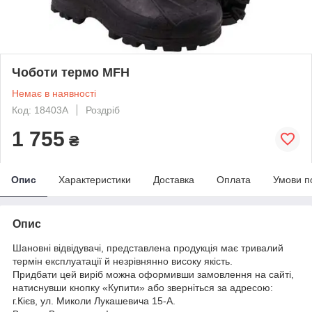
Чоботи термо MFH
Немає в наявності
Код: 18403A
Роздріб
1 755
₴
Опис
Характеристики
Доставка
Оплата
Умови п
Опис
Шановні відвідувачі, представлена продукція має тривалий
термін експлуатації й незрівнянно високу якість.
Придбати цей виріб можна оформивши замовлення на сайті,
натиснувши кнопку «Купити» або зверніться за адресою:
г.Кієв, ул. Миколи Лукашевича 15-А.