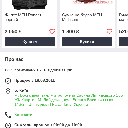
Жилет MFH Ranger
Сумка на бедро MFH
Гумо
чорний
Multicam
ман
2 050
1 800
520
₴
₴
Купити
Купити
Про нас
88% позитивних з 216 відгуків за рік
Працює з 18.08.2011
м. Київ
М. Вокзальна, вул. Митрополита Василя Липківського 16б
ЖК Квартет, М. Либідська, вул. Велика Васильківська
143/2 ТЦ Інтервал-Плаза, Київ, Україна
Контакти
Сьогодні працює з 09:00 до 19:00