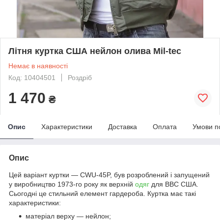
Літня куртка США нейлон олива Mil-tec
Немає в наявності
Код: 10404501
Роздріб
1 470
₴
Опис
Характеристики
Доставка
Оплата
Умови п
Опис
Цей варіант куртки — CWU-45P, був розроблений і запущений
у виробництво 1973-го року як верхній
одяг
для ВВС США.
Сьогодні це стильний елемент гардероба. Куртка має такі
характеристики:
матеріал верху — нейлон;