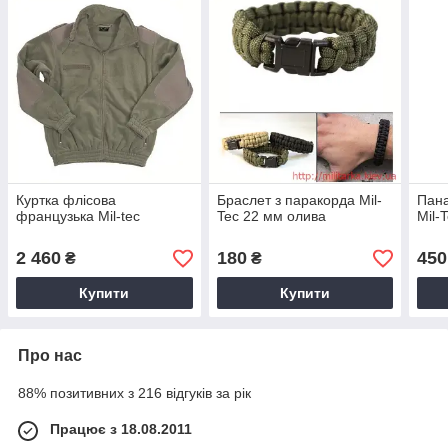
Куртка флісова
Браслет з паракорда Mil-
Пана
французька Mil-tec
Tec 22 мм олива
Mil-
2 460
180
450
₴
₴
Купити
Купити
Про нас
88% позитивних з 216 відгуків за рік
Працює з 18.08.2011