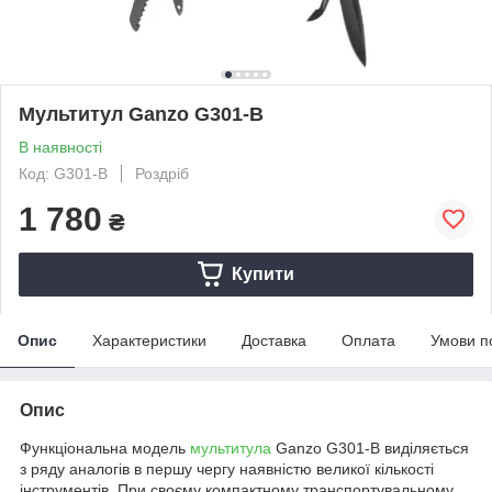
Мультитул Ganzo G301-B
В наявності
Код: G301-B
Роздріб
1 780
₴
Купити
Опис
Характеристики
Доставка
Оплата
Умови п
Опис
Функціональна модель
мультитула
Ganzo G301-B виділяється
з ряду аналогів в першу чергу наявністю великої кількості
інструментів. При своєму компактному транспортувальному