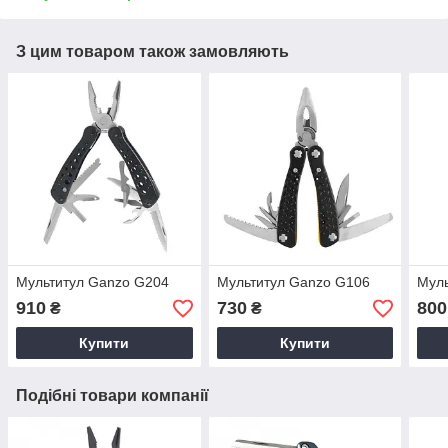
З цим товаром також замовляють
Мультитул Ganzo G204
Мультитул Ganzo G106
Муль
910
730
800
₴
₴
Купити
Купити
Подібні товари компанії