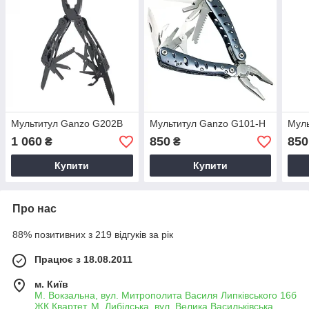
Мультитул Ganzo G202B
Мультитул Ganzo G101-H
Муль
1 060
850
850
₴
₴
Купити
Купити
Про нас
88% позитивних з 219 відгуків за рік
Працює з 18.08.2011
м. Київ
М. Вокзальна, вул. Митрополита Василя Липківського 16б
ЖК Квартет, М. Либідська, вул. Велика Васильківська