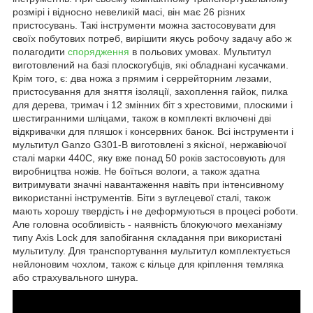
розмірі і відносно невеликій масі, він має 26 різних
пристосувань. Такі інструменти можна застосовувати для
своїх побутових потреб, вирішити якусь робочу задачу або ж
полагодити
спорядження
в польових умовах. Мультитул
виготовлений на базі плоскогубців, які обладнані кусачками.
Крім того, є: два ножа з прямим і серрейторним лезами,
пристосування для зняття ізоляції, захоплення гайок, пилка
для дерева, тримач і 12 змінних біт з хрестовими, плоскими і
шестигранними шліцами, також в комплекті включені дві
відкривачки для пляшок і консервних банок. Всі інструменти і
мультитул Ganzo G301-B виготовлені з якісної, нержавіючої
сталі марки 440С, яку вже понад 50 років застосовують для
виробництва ножів. Не боїться вологи, а також здатна
витримувати значні навантаження навіть при інтенсивному
використанні інструментів. Біти з вуглецевої сталі, також
мають хорошу твердість і не деформуються в процесі роботи.
Але головна особливість - наявність блокуючого механізму
типу Axis Lock для запобігання складання при використані
мультитулу. Для транспортування мультитул комплектується
нейлоновим чохлом, також є кільце для кріплення темляка
або страхувального шнура.