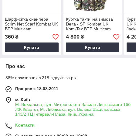
Шарф-сітка снайпера
Куртка тактична зимова
Курт
Scrim Net Scarf Kombat UK
Delta - SF Kombat UK
UK K
BTP Multicam
Kom-Tex BTP Multicam
Jack
Mult
360
4 800
4 2
₴
₴
Купити
Купити
Про нас
88% позитивних з 218 відгуків за рік
Працює з 18.08.2011
м. Київ
М. Вокзальна, вул. Митрополита Василя Липківського 16б
ЖК Квартет, М. Либідська, вул. Велика Васильківська
143/2 ТЦ Інтервал-Плаза, Київ, Україна
Контакти