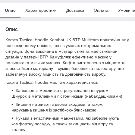
Опис
Характеристики
Доставка
Оплата
Умови п
Опис
Кофта Tactical Hoodie Kombat UK BTP Multicam практична як у
повсякденному носінні, так і в умовах екстремальних
ситуацій. Вона виконана в мілітарі стилі та має стильний
дизайн у патерні BTP. Камуфляж ефективно маскує у
польових та міських умовах. Кофта виготовлена з міцного та
зносостійкого матеріалу – суміші бавовни та поліестеру, що
забезпечує високу міцність та довговічність виробу.
Кофта Tactical Hoodie має такі характеристики:
Капюшон із можливістю регулювання шнурком.
Шнурок із металевими пістончиками (набалдашниками).
Кишеня на животі з двома входами, а також
нарукавна кишеня із застібкою-блискавкою.
Рукави з еластичними манжетами, які забезпечують
комфортну посадку, а також захищають від вітру та
холоду.