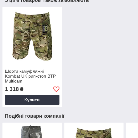
З цим товаром також замовляють
Шорти камуфляжні
Kombat UK рип-стоп BTP
Multicam
1 318
₴
Купити
Подібні товари компанії