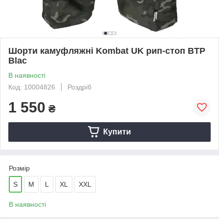
Шорти камуфляжні Kombat UK рип-стоп BTP
Blac
В наявності
Код: 10004826
Роздріб
1 550
₴
Купити
Розмір
S
M
L
XL
XXL
В наявності