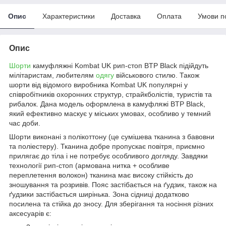
Опис
Характеристики
Доставка
Оплата
Умови п
Опис
Шорти
камуфляжні Kombat UK рип-стоп BTP Black підійдуть
мілітаристам, любителям
одягу
військового стилю. Також
шорти від відомого виробника Kombat UK популярні у
співробітників охоронних структур, страйкболістів, туристів та
рибалок. Дана модель оформлена в камуфляжі BTP Black,
який ефективно маскує у міських умовах, особливо у темний
час доби.
Шорти виконані з полікоттону (це сумішева тканина з бавовни
та поліестеру). Тканина добре пропускає повітря, приємно
прилягає до тіла і не потребує особливого догляду. Завдяки
технології рип-стоп (армована нитка + особливе
переплетення волокон) тканина має високу стійкість до
зношування та розривів. Пояс застібається на ґудзик, також на
ґудзики застібається ширінька. Зона сідниці додатково
посилена та стійка до зносу. Для зберігання та носіння різних
аксесуарів є: