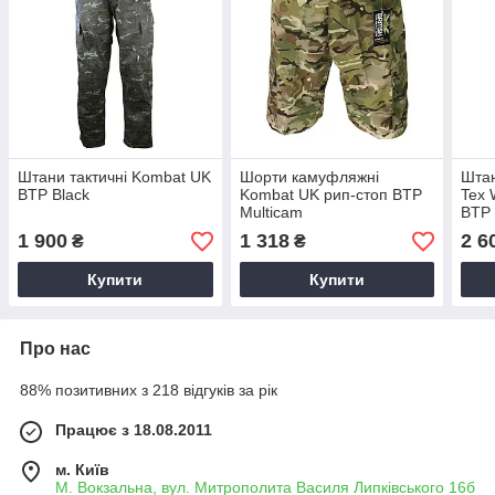
Штани тактичні Kombat UK
Шорти камуфляжні
Шта
BTP Black
Kombat UK рип-стоп BTP
Tex 
Multicam
BTP 
1 900
1 318
2 6
₴
₴
Купити
Купити
Про нас
88% позитивних з 218 відгуків за рік
Працює з 18.08.2011
м. Київ
М. Вокзальна, вул. Митрополита Василя Липківського 16б