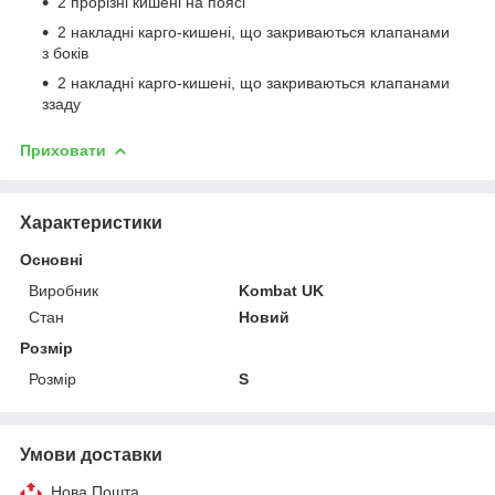
2 прорізні кишені на поясі
2 накладні карго-кишені, що закриваються клапанами
з боків
2 накладні карго-кишені, що закриваються клапанами
ззаду
Приховати
Характеристики
Основні
Виробник
Kombat UK
Стан
Новий
Розмір
Розмір
S
Умови доставки
Нова Пошта