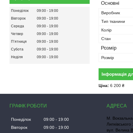
Основні
Понеділок
09:00
19:00
Виробник
Вівторок
09:00
19:00
Тип тканини
Середа
09:00
19:00
Колір
Четвер
09:00
19:00
Стан
Пʼятниця
09:00
19:00
Розмір
Субота
09:00
19:00
Неділя
09:00
19:00
Розмір
Інформація д
Ціна:
6 200 ₴
ГРАФІК РОБОТИ
М. Вокзальна
Понеділок
09:00
19:00
Липківського 
Вівторок
09:00
19:00
вул. Велика 