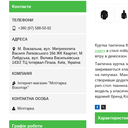
Контакти
+380 (97) 588-50-92
Куртка тактична K
М. Вокзальна, вул. Митрополита
одягу
в стилі mili
Василя Липківського 16б ЖК Квартет, М.
вітру в демісезон
Либідська, вул. Велика Васильківська
143/2 ТЦ Інтервал-Плаза, Київ, Україна
Тактична куртка з
закриваються кла
на липучках. Ман
створивши додатко
Інтернет-магазин "Мілітарка
рип-стоп тканина
Воєнторг"
модель у класичн
відомий бренд K
Мілітарка
Характеристи
Графік роботи