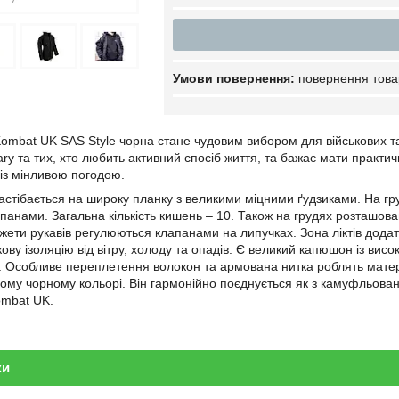
повернення това
ombat UK SAS Style чорна стане чудовим вибором для військових та 
tary та тих, хто любить активний спосіб життя, та бажає мати практи
 із мінливою погодою.
астібається на широку планку з великими міцними ґудзиками. На гру
панами. Загальна кількість кишень – 10. Також на грудях розташов
жети рукавів регулюються клапанами на липучках. Зона ліктів додат
ву ізоляцію від вітру, холоду та опадів. Є великий капюшон із висо
. Особливе переплетення волокон та армована нитка роблять матері
ому чорному кольорі. Він гармонійно поєднується як з камуфльован
ombat UK.
ки