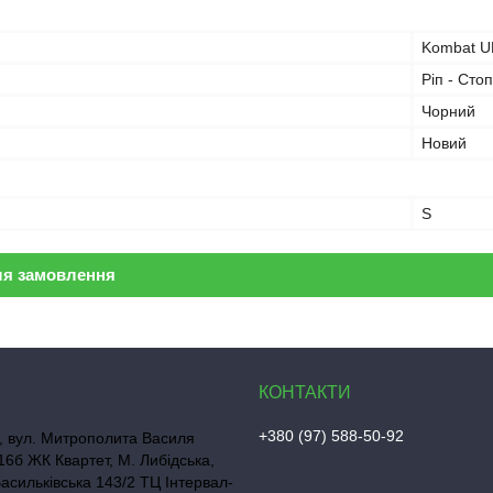
Kombat U
Ріп - Стоп
Чорний
Новий
S
ля замовлення
+380 (97) 588-50-92
, вул. Митрополита Василя
16б ЖК Квартет, М. Либідська,
Васильківська 143/2 ТЦ Інтервал-