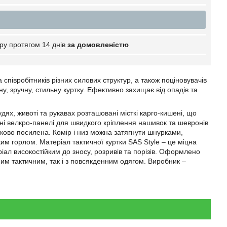
ру протягом 14 днів
за домовленістю
співробітників різних силових структур, а також поціновувачів
чну, зручну, стильну куртку. Ефективно захищає від опадів та
дях, животі та рукавах розташовані місткі карго-кишені, що
ані велкро-панелі для швидкого кріплення нашивок та шевронів
ково посилена. Комір і низ можна затягнути шнурками,
ким горлом. Матеріал тактичної куртки SAS Style – це міцна
ал високостійким до зносу, розривів та порізів. Оформлено
им тактичним, так і з повсякденним одягом. Виробник –