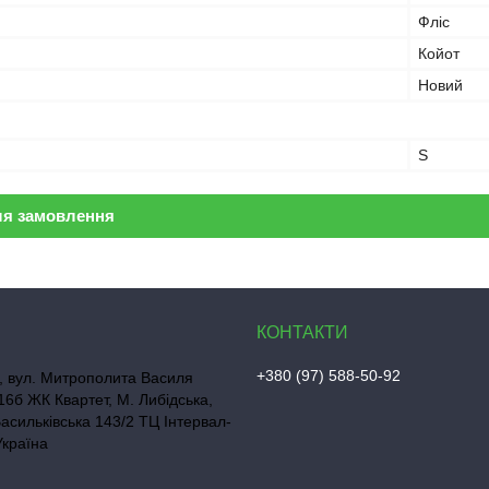
Фліс
Койот
Новий
S
ля замовлення
+380 (97) 588-50-92
, вул. Митрополита Василя
16б ЖК Квартет, М. Либідська,
Васильківська 143/2 ТЦ Інтервал-
Україна