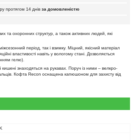
ру протягом 14 днів
за домовленістю
их та охоронних структур, а також активних людей, які
іжсезонний період, так і взимку. Міцний, якісний матеріал
ційні властивості навіть у вологому стані. Дозволяється
анням гелю).
і кишені знаходяться на рукавах. Поруч із ними – велкро-
пальців. Кофта Recon оснащена капюшоном для захисту від
K