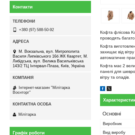
Контакти
+380 (97) 588-50-92
Кофта флісова Ko
проводять багато
Кофта виготовлена
М. Вокзальна, вул. Митрополита
захищає від вітру
Василя Липківського 16б ЖК Квартет, М.
автоматичне пран
Либідська, вул. Велика Васильківська
Кофта має 2 велик
143/2 ТЦ Інтервал-Плаза, Київ, Україна
панелі для шевро
вітру та опадів.
Інтернет-магазин "Мілітарка
Воєнторг"
Характеристи
Основні
Мілітарка
Виробник
Вид виробу
Графік роботи