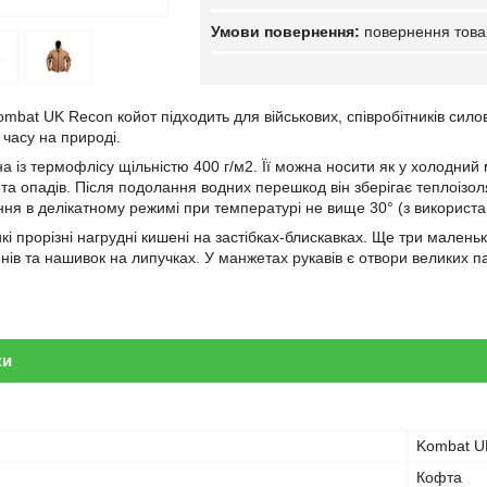
повернення това
mbat UK Recon койот підходить для військових, співробітників силов
 часу на природі.
 із термофлісу щільністю 400 г/м2. Її можна носити як у холодний м
 та опадів. Після подолання водних перешкод він зберігає теплоізоля
ня в делікатному режимі при температурі не вище 30° (з використ
і прорізні нагрудні кишені на застібках-блискавках. Ще три маленьк
нів та нашивок на липучках. У манжетах рукавів є отвори великих 
ки
Kombat U
Кофта