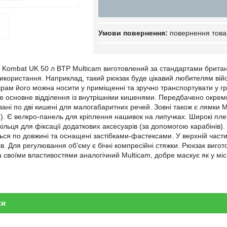
повернення това
 Kombat UK 50 л BTP Multicam виготовлений за стандартами британсь
використання. Наприклад, такий рюкзак буде цікавий любителям вій
рам його можна носити у приміщенні та зручно транспортувати у гр
е основне відділення із внутрішніми кишенями. Передбачено окрем
ані по дві кишені для малогабаритних речей. Зовні також є лямки 
). Є велкро-панель для кріплення нашивок на липучках. Широкі пле
 кільця для фіксації додаткових аксесуарів (за допомогою карабінів
ся по довжині та оснащені застібками-фастексами. У верхній части
ів. Для регулювання об'єму є бічні компресійні стяжки. Рюкзак вигото
своїми властивостями аналогічний Multicam, добре маскує як у місь
ки