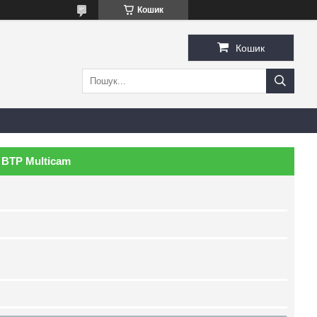
Кошик
Кошик
 BTP Multicam