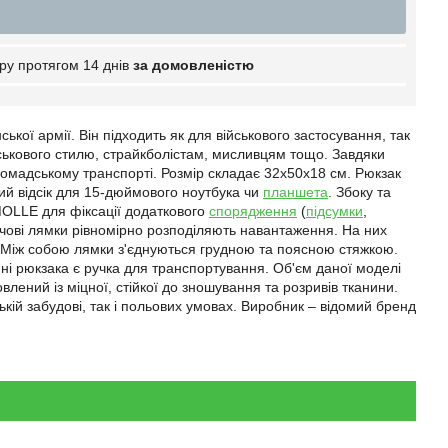
ру протягом 14 днів
за домовленістю
кої армії. Він підходить як для військового застосування, так
ськового стилю, страйкболістам, мисливцям тощо. Завдяки
омадському транспорті. Розмір складає 32х50х18 см. Рюкзак
ий відсік для 15-дюймового ноутбука чи
планшета
. Збоку та
MOLLE для фіксації додаткового
спорядження
(
підсумки
,
чові лямки рівномірно розподіляють навантаження. На них
). Між собою лямки з'єднуються грудною та поясною стяжкою.
ні рюкзака є ручка для транспортування. Об'єм даної моделі
влений із міцної, стійкої до зношування та розривів тканини.
кій забудові, так і польових умовах. Виробник – відомий бренд