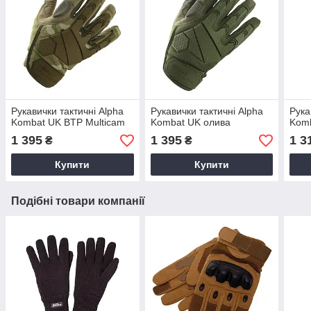
Рукавички тактичні Alpha
Рукавички тактичні Alpha
Рука
Kombat UK BTP Multicam
Kombat UK олива
Komb
1 395
1 395
1 3
₴
₴
Купити
Купити
Подібні товари компанії