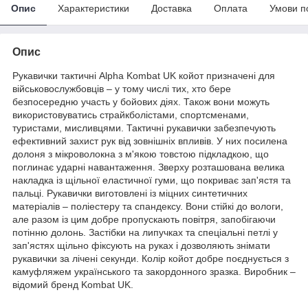
Опис
Характеристики
Доставка
Оплата
Умови п
Опис
Рукавички тактичні Alpha Kombat UK койот призначені для
військовослужбовців – у тому числі тих, хто бере
безпосередню участь у бойових діях. Також вони можуть
використовуватись страйкболістами, спортсменами,
туристами, мисливцями. Тактичні рукавички забезпечують
ефективний захист рук від зовнішніх впливів. У них посилена
долоня з мікроволокна з м'якою товстою підкладкою, що
поглинає ударні навантаження. Зверху розташована велика
накладка із щільної еластичної гуми, що покриває зап'ястя та
пальці. Рукавички виготовлені із міцних синтетичних
матеріалів – поліестеру та спандексу. Вони стійкі до вологи,
але разом із цим добре пропускають повітря, запобігаючи
потінню долонь. Застібки на липучках та спеціальні петлі у
зап'ястях щільно фіксують на руках і дозволяють знімати
рукавички за лічені секунди. Колір койот добре поєднується з
камуфляжем українського та закордонного зразка. Виробник –
відомий бренд Kombat UK.