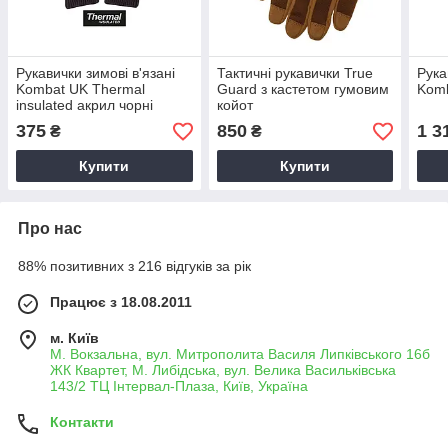
Рукавички зимові в'язані
Тактичні рукавички True
Рука
Kombat UK Thermal
Guard з кастетом гумовим
Komb
insulated акрил чорні
койот
375
850
1 3
₴
₴
Купити
Купити
Про нас
88% позитивних з 216 відгуків за рік
Працює з 18.08.2011
м. Київ
М. Вокзальна, вул. Митрополита Василя Липківського 16б
ЖК Квартет, М. Либідська, вул. Велика Васильківська
143/2 ТЦ Інтервал-Плаза, Київ, Україна
Контакти