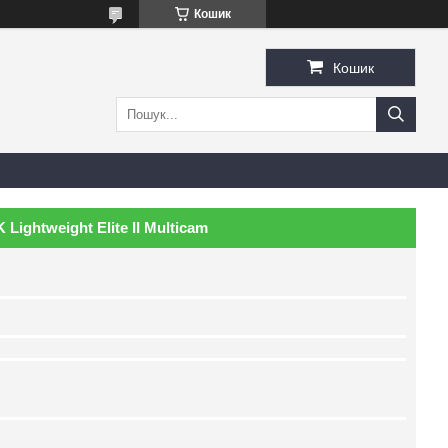
Кошик
Кошик
ightweight Elite II Multicam