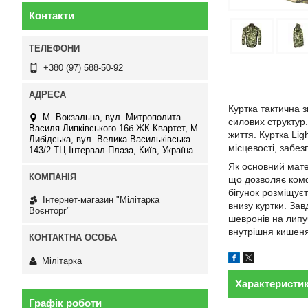
Контакти
+380 (97) 588-50-92
Куртка тактична з
М. Вокзальна, вул. Митрополита
силових структур
Василя Липківського 16б ЖК Квартет, М.
життя. Куртка Lig
Либідська, вул. Велика Васильківська
місцевості, забез
143/2 ТЦ Інтервал-Плаза, Київ, Україна
Як основний мате
що дозволяє комф
бігунок розміщує
Інтернет-магазин "Мілітарка
внизу куртки. Зав
Воєнторг"
шевронів на липуч
внутрішня кишеня
Мілітарка
Характеристи
Графік роботи