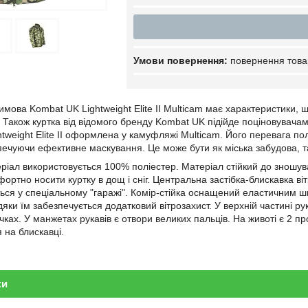
повернення това
имова Kombat UK Lightweight Elite II Multicam має характеристики, щ
. Також куртка від відомого бренду Kombat UK підійде поціновувача
htweight Elite II оформлена у камуфляжі Multicam. Його перевага по
печуючи ефективне маскування. Це може бути як міська забудова, так
ріал використовується 100% поліестер. Матеріал стійкий до зношуван
ортно носити куртку в дощ і сніг. Центральна застібка-блискавка ві
ться у спеціальному "гаражі". Комір-стійка оснащений еластичним ш
дяки їм забезпечується додатковий вітрозахист. У верхній частині ру
ках. У манжетах рукавів є отвори великих пальців. На животі є 2 пр
 на блискавці.
ки