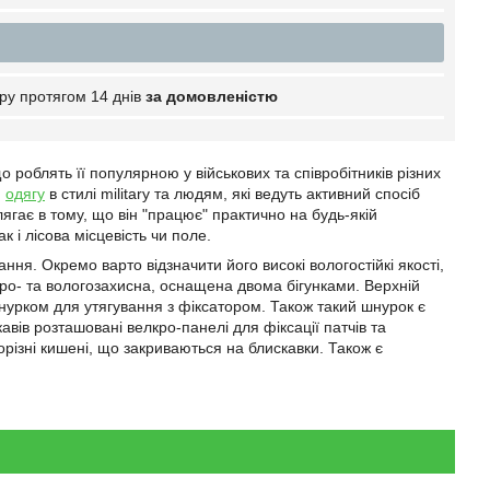
ру протягом 14 днів
за домовленістю
о роблять її популярною у військових та співробітників різних
м
одягу
в стилі military та людям, які ведуть активний спосіб
лягає в тому, що він "працює" практично на будь-якій
 і лісова місцевість чи поле.
ня. Окремо варто відзначити його високі вологостійкі якості,
тро- та вологозахисна, оснащена двома бігунками. Верхній
нурком для утягування з фіксатором. Також такий шнурок є
кавів розташовані велкро-панелі для фіксації патчів та
орізні кишені, що закриваються на блискавки. Також є