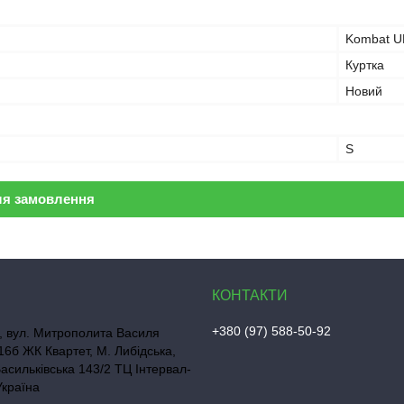
Kombat U
Куртка
Новий
S
ля замовлення
+380 (97) 588-50-92
, вул. Митрополита Василя
16б ЖК Квартет, М. Либідська,
Васильківська 143/2 ТЦ Інтервал-
Україна