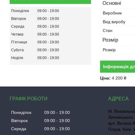
Основні
Понеділок
09:00
19:00
Виробник
Вівторок
09:00
19:00
Вид виробу
Середа
09:00
19:00
Стан
Четвер
09:00
19:00
Розмір
Пʼятниця
09:00
19:00
Розмір
Субота
09:00
19:00
Неділя
09:00
19:00
Інформація д
Ціна:
4 200 ₴
ГРАФІК РОБОТИ
М. Вокзальна
Понеділок
09:00
19:00
Липківського 
Вівторок
09:00
19:00
вул. Велика 
Середа
09:00
19:00
Плаза, Київ, 