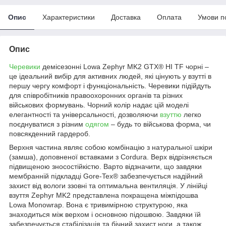
Опис
Характеристики
Доставка
Оплата
Умови п
Опис
Черевики
демісезонні Lowa Zephyr MK2 GTX® HI TF чорні –
це ідеальний вибір для активних людей, які цінують у взутті в
першу чергу комфорт і функціональність. Черевики підійдуть
для співробітників правоохоронних органів та різних
військових формувань. Чорний колір надає цій моделі
елегантності та універсальності, дозволяючи
взуттю
легко
поєднуватися з різним
одягом
– будь то військова форма, чи
повсякденний гардероб.
Верхня частина являє собою комбінацію з натуральної шкіри
(замша), доповненої вставками з Cordura. Верх відрізняється
підвищеною зносостійкістю. Варто відзначити, що завдяки
мембранній підкладці Gore-Tex® забезпечується надійний
захист від вологи ззовні та оптимальна вентиляція. У лінійці
взуття Zephyr MK2 представлена покращена міжпідошва
Lowa Monowrap. Вона є тривимірною структурою, яка
знаходиться між верхом і основною підошвою. Завдяки їй
забезпечується стабілізація та бічний захист ноги, а також