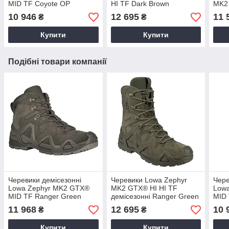
MID TF Coyote OP
HI TF Dark Brown
MK2 
10 946
12 695
11 
₴
₴
Купити
Купити
Подібні товари компанії
Черевики демісезонні
Черевики Lowa Zephyr
Чере
Lowa Zephyr MK2 GTX®
MK2 GTX® HI HI TF
Low
MID TF Ranger Green
демісезонні Ranger Green
MID 
11 968
12 695
10 
₴
₴
Купити
Купити