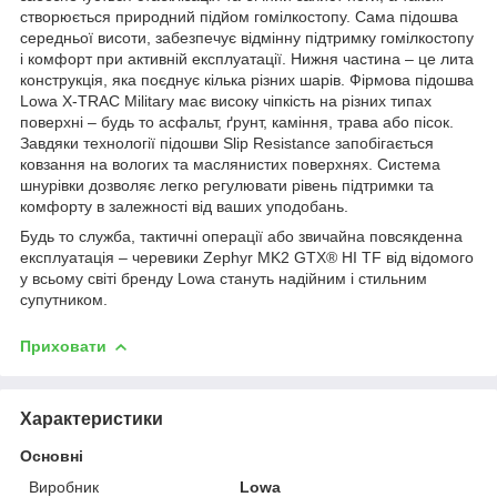
створюється природний підйом гомілкостопу. Сама підошва
середньої висоти, забезпечує відмінну підтримку гомілкостопу
і комфорт при активній експлуатації. Нижня частина – це лита
конструкція, яка поєднує кілька різних шарів. Фірмова підошва
Lowa X-TRAC Military має високу чіпкість на різних типах
поверхні – будь то асфальт, ґрунт, каміння, трава або пісок.
Завдяки технології підошви Slip Resistance запобігається
ковзання на вологих та маслянистих поверхнях. Система
шнурівки дозволяє легко регулювати рівень підтримки та
комфорту в залежності від ваших уподобань.
Будь то служба, тактичні операції або звичайна повсякденна
експлуатація – черевики Zephyr MK2 GTX® HI TF від відомого
у всьому світі бренду Lowa стануть надійним і стильним
супутником.
Приховати
Характеристики
Основні
Виробник
Lowa