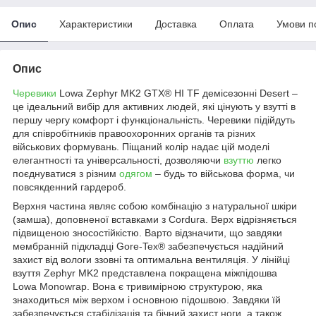
Опис
Характеристики
Доставка
Оплата
Умови п
Опис
Черевики
Lowa Zephyr MK2 GTX® HI TF демісезонні Desert –
це ідеальний вибір для активних людей, які цінують у взутті в
першу чергу комфорт і функціональність. Черевики підійдуть
для співробітників правоохоронних органів та різних
військових формувань. Піщаний колір надає цій моделі
елегантності та універсальності, дозволяючи
взуттю
легко
поєднуватися з різним
одягом
– будь то військова форма, чи
повсякденний гардероб.
Верхня частина являє собою комбінацію з натуральної шкіри
(замша), доповненої вставками з Cordura. Верх відрізняється
підвищеною зносостійкістю. Варто відзначити, що завдяки
мембранній підкладці Gore-Tex® забезпечується надійний
захист від вологи ззовні та оптимальна вентиляція. У лінійці
взуття Zephyr MK2 представлена покращена міжпідошва
Lowa Monowrap. Вона є тривимірною структурою, яка
знаходиться між верхом і основною підошвою. Завдяки їй
забезпечується стабілізація та бічний захист ноги, а також