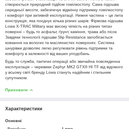
створюється природний підйом гомілкостопу. Сама підошва
середньої висоти, забезпечує відмінну підтримку гомілкостопу
і комфорт при активній експлуатації. Нижня частина – це лита
конструкція, яка поєднує кілька різних шарів. Фірмова підошва
Lowa X-TRAC Military має високу чіпкість на різних типах
поверхні – будь то асфальт, ґрунт, каміння, трава або пісок.
Завдяки технології підошви Slip Resistance запобігається
ковзання на вологих та маслянистих поверхнях. Система
шнурівки дозволяє легко регулювати рівень підтримки та
комфорту в залежності від ваших уподобань.
Будь то служба, тактичні операції або звичайна повсякденна
експлуатація – черевики Zephyr MK2 GTX® HI TF від відомого
у всьому світі бренду Lowa стануть надійним і стильним
супутником.
Приховати
Характеристики
Основні
Виробник
Lowa