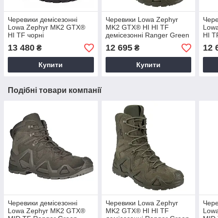
Черевики демісезонні
Черевики Lowa Zephyr
Чере
Lowa Zephyr MK2 GTX®
MK2 GTX® HI HI TF
Low
HI TF чорні
демісезонні Ranger Green
HI T
13 480
12 695
12 
₴
₴
Купити
Купити
Подібні товари компанії
Черевики демісезонні
Черевики Lowa Zephyr
Чере
Lowa Zephyr MK2 GTX®
MK2 GTX® HI HI TF
Low