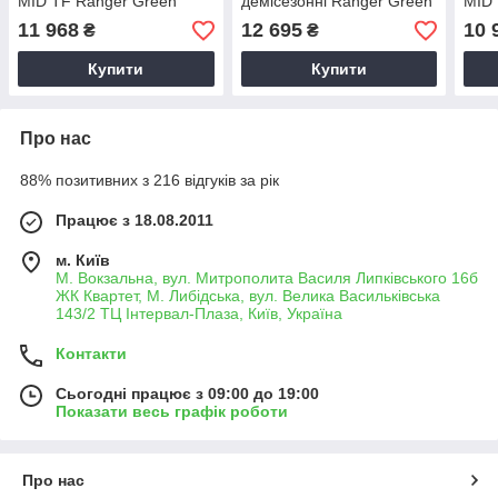
MID TF Ranger Green
демісезонні Ranger Green
MID 
11 968
12 695
10 
₴
₴
Купити
Купити
Про нас
88% позитивних з 216 відгуків за рік
Працює з 18.08.2011
м. Київ
М. Вокзальна, вул. Митрополита Василя Липківського 16б
ЖК Квартет, М. Либідська, вул. Велика Васильківська
143/2 ТЦ Інтервал-Плаза, Київ, Україна
Контакти
Сьогодні працює з 09:00 до 19:00
Показати весь графік роботи
Про нас