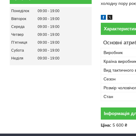
холодну пору рок
Понеділок
09:00
19:00
Вівторок
09:00
19:00
Середа
09:00
19:00
Характеристи
Четвер
09:00
19:00
Основні атри
Пʼятниця
09:00
19:00
Субота
09:00
19:00
Виробник
Неділя
09:00
19:00
Країна виробни
Вид тактичного 
Сезон
Розмір чоловічог
Стан
Інформація д
Ціна:
5 600 ₴