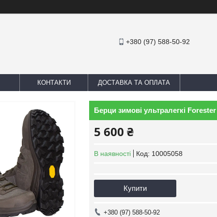
+380 (97) 588-50-92
КОНТАКТИ
ДОСТАВКА ТА ОПЛАТА
Берци зимові ультралегкі Forester
5 600 ₴
В наявності
Код:
10005058
Купити
+380 (97) 588-50-92