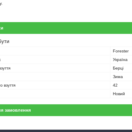
у.
ки
бути
Forester
к
Україна
взуття
Берці
Зима
о взуття
42
Новий
ля замовлення