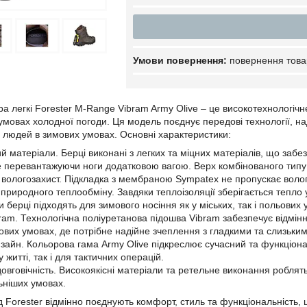
повернення това
ра легкі Forester M-Range Vibram Army Olive – це високотехнологіч
 умовах холодної погоди. Ця модель поєднує передові технології, н
 людей в зимових умовах. Основні характеристики:
й матеріали. Берці виконані з легких та міцних матеріалів, що забе
 перевантажуючи ноги додатковою вагою. Верх комбінованого типу
вологозахист. Підкладка з мембраною Sympatex не пропускає вологу
природного теплообміну. Завдяки теплоізоляції зберігається тепло 
 берці підходять для зимового носіння як у міських, так і польових 
ram. Технологічна поліуретанова підошва Vibram забезпечує відмін
ових умовах, де потрібне надійне зчеплення з гладкими та слизьки
зайн. Кольорова гама Army Olive підкреслює сучасний та функціонал
житті, так і для тактичних операцій.
довговічність. Високоякісні матеріали та ретельне виконання робля
ніших умовах.
ід Forester відмінно поєднують комфорт, стиль та функціональність,