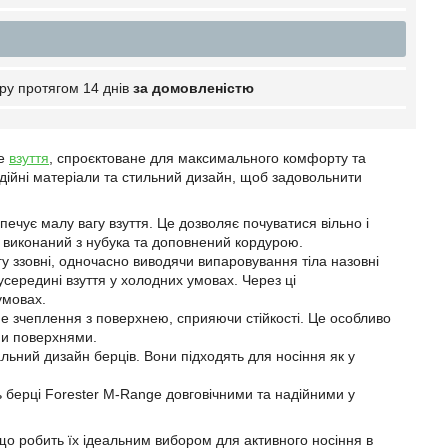
ру протягом 14 днів
за домовленістю
не
взуття
, спроєктоване для максимального комфорту та
адійні матеріали та стильний дизайн, щоб задовольнити
зпечує малу вагу взуття. Це дозволяє почуватися вільно і
 виконаний з нубука та доповнений кордурою.
 ззовні, одночасно виводячи випаровування тіла назовні
усередині взуття у холодних умовах. Через ці
умовах.
не зчеплення з поверхнею, сприяючи стійкості. Це особливо
ми поверхнями.
ьний дизайн берців. Вони підходять для носіння як у
ть берці Forester M-Range довговічними та надійними у
 що робить їх ідеальним вибором для активного носіння в