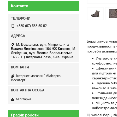
Контакти
+380 (97) 588-50-92
Берці зимові ульт
М. Вокзальна, вул. Митрополита
продуктивності в
Василя Липківського 16б ЖК Квартет, М.
потреби активних
Либідська, вул. Велика Васильківська
143/2 ТЦ Інтервал-Плаза, Київ, Україна
Ультра-легки
комфортно, не
Ефективний 
для підтримки 
Інтернет-магазин "Мілітарка
характеристики
Воєнторг"
Підошва Vib
важливо в зим
Стильний ди
повсякденному 
Мілітарка
Міцність та 
найекстремаль
Графік роботи
Ці зимові берці в