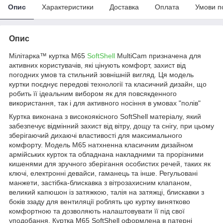
Опис
Характеристики
Доставка
Оплата
Умови п
Опис
Мілітарка™ куртка M65
SoftShell
MultiCam призначена для
активних користувачів, які цінують комфорт, захист від
погодних умов та стильний зовнішній вигляд. Ця модель
куртки поєднує передові технології та класичний дизайн, що
робить її ідеальним вибором як для повсякденного
використання, так і для активного носіння в умовах "полів"
Куртка виконана з високоякісного SoftShell матеріалу, який
забезпечує відмінний захист від вітру, дощу та снігу, при цьому
зберігаючий дихаючі властивості для максимального
комфорту. Модель M65 натхненна класичним дизайном
армійських курток та обладнана накладними та прорізними
кишенями для зручного зберігання особистих речей, таких як
ключі, електронні девайси, гаманець та інше. Регульовані
манжети, застібка-блискавка з вітрозахисним клапаном,
великий капюшон із затяжкою, талія на затяжці, блискавки з
боків ззаду для вентиляції роблять цю куртку винятково
комфортною та дозволяють налаштовувати її під свої
уподобання. Куртка M65 SoftShell оформлена в патерні