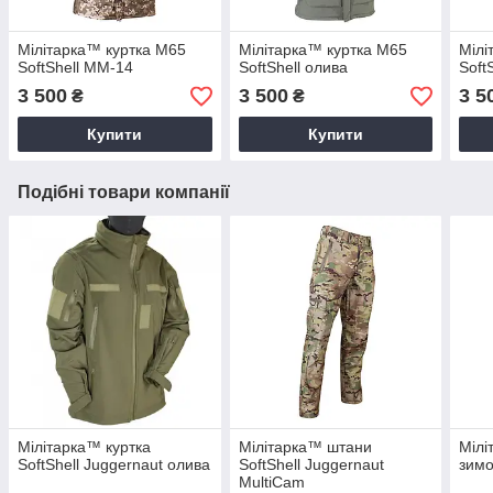
Мілітарка™ куртка M65
Мілітарка™ куртка M65
Мілі
SoftShell ММ-14
SoftShell олива
Soft
3 500
3 500
3 5
₴
₴
Купити
Купити
Подібні товари компанії
Мілітарка™ куртка
Мілітарка™ штани
Мілі
SoftShell Juggernaut олива
SoftShell Juggernaut
зимо
MultiCam