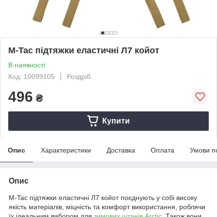
M-Tac підтяжки еластичні Л7 койот
В наявності
Код: 10099105
Роздріб
496
₴
Купити
Опис
Характеристики
Доставка
Оплата
Умови п
Опис
M-Tac підтяжки еластичні Л7 койот поєднують у собі високу
якість матеріалів, міцність та комфорт використання, роблячи
їх ідеальним вибором для
зимових штанів Arctic
. Також вони