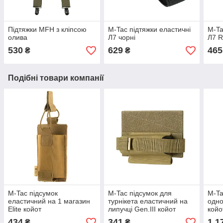
Підтяжки MFH з кліпсою
M-Tac підтяжки еластичні
M-Ta
олива
Л7 чорні
Л7 R
530
629
465
₴
₴
Подібні товари компанії
M-Tac підсумок
M-Tac підсумок для
M-Ta
еластичний на 1 магазин
турнікета еластичний на
одно
Elite койот
липучці Gen.III койот
койо
434
341
1 1
₴
₴