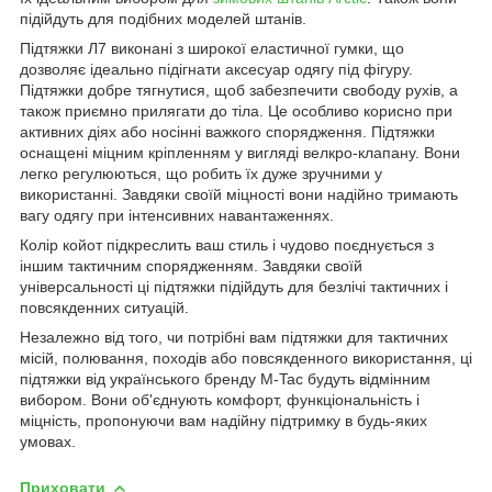
підійдуть для подібних моделей штанів.
Підтяжки Л7 виконані з широкої еластичної гумки, що
дозволяє ідеально підігнати аксесуар одягу під фігуру.
Підтяжки добре тягнутися, щоб забезпечити свободу рухів, а
також приємно прилягати до тіла. Це особливо корисно при
активних діях або носінні важкого спорядження. Підтяжки
оснащені міцним кріпленням у вигляді велкро-клапану. Вони
легко регулюються, що робить їх дуже зручними у
використанні. Завдяки своїй міцності вони надійно тримають
вагу одягу при інтенсивних навантаженнях.
Колір койот підкреслить ваш стиль і чудово поєднується з
іншим тактичним спорядженням. Завдяки своїй
універсальності ці підтяжки підійдуть для безлічі тактичних і
повсякденних ситуацій.
Незалежно від того, чи потрібні вам підтяжки для тактичних
місій, полювання, походів або повсякденного використання, ці
підтяжки від українського бренду M-Tac будуть відмінним
вибором. Вони об'єднують комфорт, функціональність і
міцність, пропонуючи вам надійну підтримку в будь-яких
умовах.
Приховати