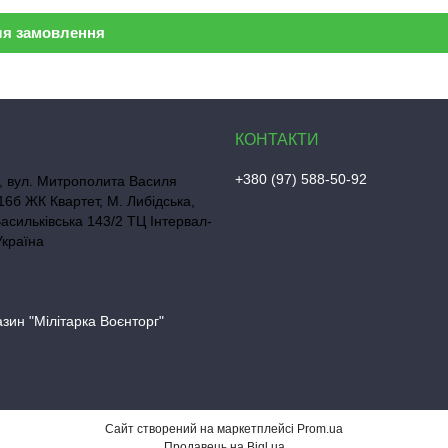
ля замовлення
+380 (97) 588-50-92
, вул. Митрополита Василя
16б ЖК Квартет, М. Либідська,
Васильківська 143/2 ТЦ Інтервал-
Україна
азин "Мілітарка Воєнторг"
Сайт створений на маркетплейсі
Prom.ua
Продавець на Bigl.ua