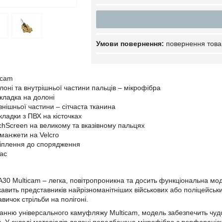
повернення това
icam
лоні та внутрішньої частини пальців – мікрофібра
кладка на долоні
внішньої частини – сітчаста тканина
кладки з ПВХ на кісточках
chScreen на великому та вказівному пальцях
 манжети на Velcro
ріплення до спорядження
ac
A30 Multicam – легка, повітропроникна та досить функціональна мод
ікавить представників найрізноманітніших військових або поліцейськи
вичок стрільби на полігоні.
анню універсального камуфляжу Multicam, модель забезпечить чудове 