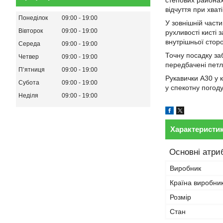
степових районах
відчуття при хва
Понеділок
09:00
19:00
У зовнішній части
Вівторок
09:00
19:00
рухливості кисті 
внутрішньої стор
Середа
09:00
19:00
Точну посадку заб
Четвер
09:00
19:00
передбачені петлі
Пʼятниця
09:00
19:00
Рукавички A30 у 
Субота
09:00
19:00
у спекотну погоду
Неділя
09:00
19:00
Характеристи
Основні атри
Виробник
Країна виробни
Розмір
Стан