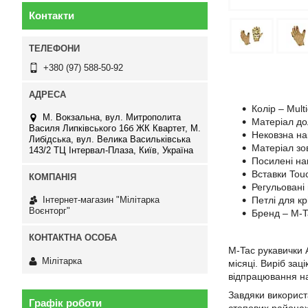
Контакти
+380 (97) 588-50-92
Колір – Mult
М. Вокзальна, вул. Митрополита
Матеріал до
Василя Липківського 16б ЖК Квартет, М.
Нековзна на
Либідська, вул. Велика Васильківська
Матеріал зо
143/2 ТЦ Інтервал-Плаза, Київ, Україна
Посилені на
Вставки Tou
Регульовані
Інтернет-магазин "Мілітарка
Петлі для к
Воєнторг"
Бренд – M-T
M-Tac рукавички 
Мілітарка
місяці. Виріб зац
відпрацювання на
Завдяки використ
Графік роботи