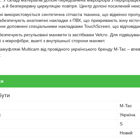
. У складі матеріалів долоні передбачена мікрофібра з перфорацією,
ті, а й безперервну циркуляцію повітря. Центр долоні посилений не
ні використовується синтетична сітчаста тканина, що відмінно пропу
забезпечують анатомічні накладки з ПВХ, що прикривають зону кісто
они доповнені спеціальними накладками TouchScreen, що відповід
езпечують регульовані манжети із застібками Velcro. Для підвішува
 з мікрофібри, вшиті з внутрішньої сторони манжет.
камуфляжі Multicam від провідного українського бренду M-Tac – вп
.
ки
бути
M-Tac
к
Україна
S
Новий