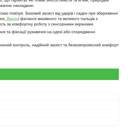
 що гарантує не тільки зносостійкість та м'яке, природне
ковзною накладкою.
скає повітря. Базовий захист від ударів і саден при збереженні
чок
. Верхн
і фаланги вказівного та великого пальців з
ають за комфортну роботу з сенсорними екранами.
ння та фіксації рукавичок на одязі або спорядженні
евнений контроль, надійний захист та безкомпромісний комфорт