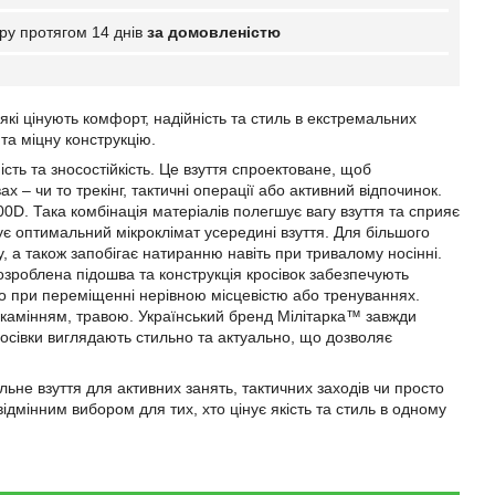
ру протягом 14 днів
за домовленістю
які цінують комфорт, надійність та стиль в екстремальних
 та міцну конструкцію.
ість та зносостійкість. Це взуття спроектоване, щоб
– чи то трекінг, тактичні операції або активний відпочинок.
0D. Така комбінація матеріалів полегшує вагу взуття та сприяє
ує оптимальний мікроклімат усередині взуття. Для більшого
у, а також запобігає натиранню навіть при тривалому носінні.
зроблена підошва та конструкція кросівок забезпечують
иво при переміщенні нерівною місцевістю або тренуваннях.
м, камінням, травою. Український бренд Мілітарка™ завжди
росівки виглядають стильно та актуально, що дозволяє
льне взуття для активних занять, тактичних заходів чи просто
відмінним вибором для тих, хто цінує якість та стиль в одному