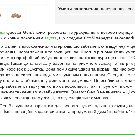
повернення това
вки
Questor Gen.3 койот розроблені з урахуванням потреб покупців, 
вки є новим поколінням
взуття
, що поєднує в собі передові технології
отовлені з високоякісних матеріалів, що забезпечують відмінну міцн
емальні навантаження та захищати ваші ноги в різноманітних умовах 
лом є гідрофобний нубук, вставки виконані з кордури щільністю 100
ляції. Також це запобігає утворенню неприємного запаху та підтрим
і кросівок є 3D-сітка. Вона пом'якшує удари та вібрації під час рух
одатково посилені накладками з гумовим напиленням. Спеціально ро
ку стопи та стабільність у різноманітних умовах. Це особливо важл
р забезпечує гарну чіпкість як з асфальтом, так і з ґрунтом, піско
учасним тенденціям дизайну взуття. Questor Gen.3 не виняток – ці к
х як у повсякденному житті, так і у спеціальних умовах.
Gen.3 є чудовим варіантом для тих, хто шукає надійне та функціона
. Їхні інноваційні характеристики та продуманий дизайн роблять їх 