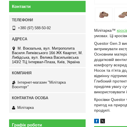
Контакти
+380 (97) 588-50-92
Мілітарка™
кросі
умовах. Ці кросі
Questor Gen.3 виг
М. Вокзальна, вул. Митрополита
витримувати екстр
Василя Липківського 16б ЖК Квартет, М.
Основним матеріа
Либідська, вул. Велика Васильківська
додатковій венти
143/2 ТЦ Інтервал-Плаза, Київ, Україна
комфорту всередин
Носок та п'ята д
відмінну підтрим
Глибокий протекто
Інтернет-магазин "Мілітарка
приділяв увагу с
Воєнторг"
використовувати ї
Кросівки Questor 
пригод на природі
Мілітарка
продукті.
Графік роботи