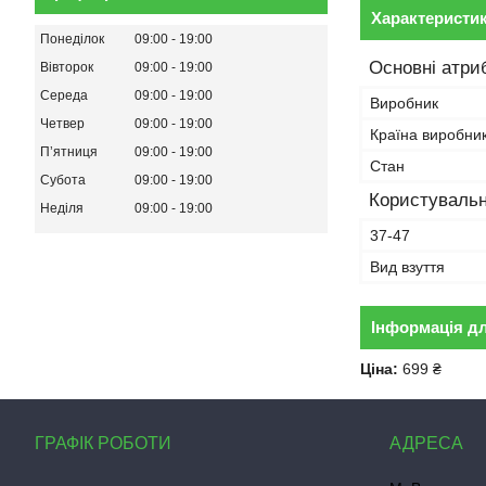
Характеристи
Понеділок
09:00
19:00
Основні атри
Вівторок
09:00
19:00
Середа
09:00
19:00
Виробник
Четвер
09:00
19:00
Країна виробни
Пʼятниця
09:00
19:00
Стан
Субота
09:00
19:00
Користувальн
Неділя
09:00
19:00
37-47
Вид взуття
Інформація д
Ціна:
699 ₴
ГРАФІК РОБОТИ