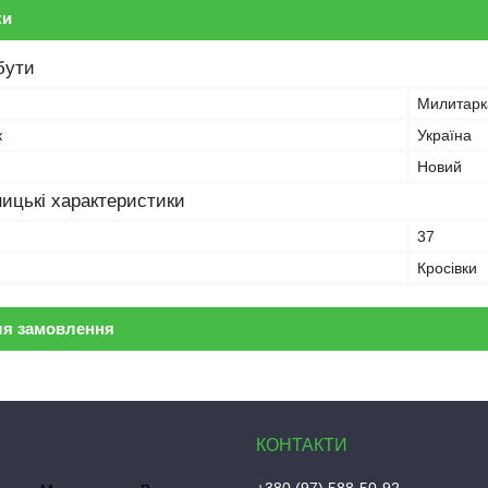
ки
бути
Милитарк
к
Україна
Новий
ицькі характеристики
37
Кросівки
ля замовлення