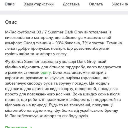
Опис
Характеристики
Доставка
Оплата
Умови п
Опис
M-Tac футболка 93 / 7 Summer Dark Grey виготовлена із
високоякісного матеріалу, що забезпечує максимальний
комфорт. Склад тканини – 93% бавовна, 7% еластан. Тканина
легка і добре пропускає повітря, що дозволяє зберігати
сухість шкіри та комфорт у спеку.
Футболка Summer виконана у кольорі Dark Grey, який
відмінно підходить для літнього гардеробу, легко поєднується
з різними стилями
одягу
. Вона має анатомічний крій з
короткими рукавами та круглим вирізом горловини, що
забезпечує свободу рухів та зручну посадку. Ця модель
підходить для активних видів спорту, подорожей, походів чи
просто для повсякденного носіння. Вона швидко сохне після
прання, що робить її правильним вибором для подорожей та
відпочинку на природі. Будь то на тренуванні, прогулянці
містом або на відпочинку, футболка від українського бренду
M-Tac забезпечує комфорт та свободу рухів.
Приховати