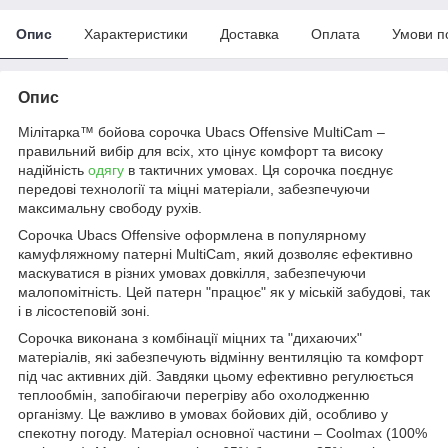
Опис
Характеристики
Доставка
Оплата
Умови п
Опис
Мілітарка™ бойова сорочка Ubacs Оffensive MultiCam –
правильний вибір для всіх, хто цінує комфорт та високу
надійність
одягу
в тактичних умовах. Ця сорочка поєднує
передові технології та міцні матеріали, забезпечуючи
максимальну свободу рухів.
Сорочка Ubacs Offensive оформлена в популярному
камуфляжному патерні MultiCam, який дозволяє ефективно
маскуватися в різних умовах довкілля, забезпечуючи
малопомітність. Цей патерн "працює" як у міській забудові, так
і в лісостеповій зоні.
Сорочка виконана з комбінації міцних та "дихаючих"
матеріалів, які забезпечують відмінну вентиляцію та комфорт
під час активних дій. Завдяки цьому ефективно регулюється
теплообмін, запобігаючи перегріву або охолодженню
організму. Це важливо в умовах бойових дій, особливо у
спекотну погоду. Матеріал основної частини – Coolmax (100%