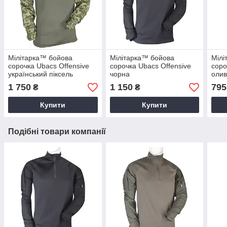
Мілітарка™ бойова
Мілітарка™ бойова
Мілі
сорочка Ubacs Оffensive
сорочка Ubacs Оffensive
соро
український піксель
чорна
оли
ММ-14
1 750
1 150
795
₴
₴
Купити
Купити
Подібні товари компанії