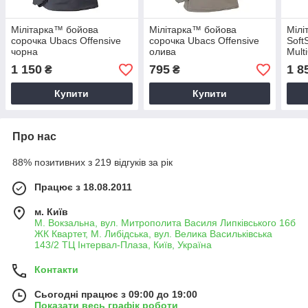
Мілітарка™ бойова
Мілітарка™ бойова
Мілі
сорочка Ubacs Оffensive
сорочка Ubacs Оffensive
Soft
чорна
олива
Mult
1 150
795
1 8
₴
₴
Купити
Купити
Про нас
88% позитивних з 219 відгуків за рік
Працює з 18.08.2011
м. Київ
М. Вокзальна, вул. Митрополита Василя Липківського 16б
ЖК Квартет, М. Либідська, вул. Велика Васильківська
143/2 ТЦ Інтервал-Плаза, Київ, Україна
Контакти
Сьогодні працює з 09:00 до 19:00
Показати весь графік роботи