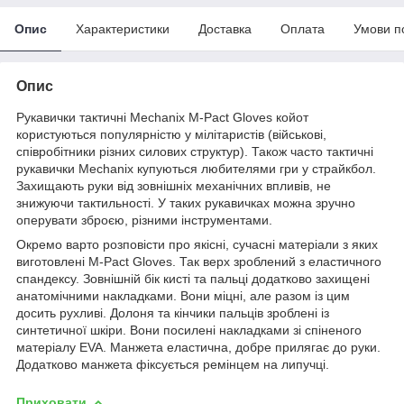
Опис
Характеристики
Доставка
Оплата
Умови п
Опис
Рукавички тактичні Mechanix M-Pact Gloves койот
користуються популярністю у мілітаристів (військові,
співробітники різних силових структур). Також часто тактичні
рукавички Mechanix купуються любителями гри у страйкбол.
Захищають руки від зовнішніх механічних впливів, не
знижуючи тактильності. У таких рукавичках можна зручно
оперувати зброєю, різними інструментами.
Окремо варто розповісти про якісні, сучасні матеріали з яких
виготовлені M-Pact Gloves. Так верх зроблений з еластичного
спандексу. Зовнішній бік кисті та пальці додатково захищені
анатомічними накладками. Вони міцні, але разом із цим
досить рухливі. Долоня та кінчики пальців зроблені із
синтетичної шкіри. Вони посилені накладками зі спіненого
матеріалу EVA. Манжета еластична, добре прилягає до руки.
Додатково манжета фіксується ремінцем на липучці.
Приховати