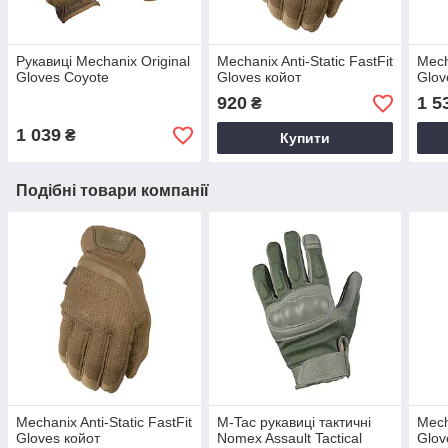
Рукавиці Mechanix Original
Mechanix Anti-Static FastFit
Mech
Gloves Coyote
Gloves койот
Glov
920
1 5
₴
1 039
₴
Купити
Подібні товари компанії
Mechanix Anti-Static FastFit
M-Tac рукавиці тактичні
Mech
Gloves койот
Nomex Assault Tactical
Glov