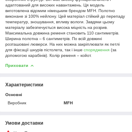
адаптований для високих навантажень. Ця модель
виготовлена відомим німецьким брендом MFH. Полотно
виконане зі 100% нейлону. Цей матеріал стійкий до перепаду
температур, зношування, впливу вологи. Завдяки цьому
матеріалу забезпечується висока міцність на розрив.
Максимальна довжина ременя становить 110 сантиметрів.
Ширина полотна – 6 сантиметрів. По всій довжині
розташовані люверси. На них можна закріплювати як петлі
для фіксації шнурів пістолета, так і інше
спорядження
(за
допомогою карабінів). Колір ременя – койот.
Приховати
Характеристики
Основні
Виробник
MFH
Умови доставки