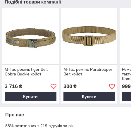
Подібні товари компанії
M-Tac реміньTiger Belt
M-Tac ремінь Paratrooper
Реме
Cobra Buckle койот
Belt койот
такт
Komb
3 716
300
999
₴
₴
Купити
Купити
Про нас
88% позитивних з 219 відгуків за рік