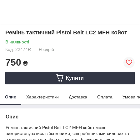
Ремінь тактичний Pistol Belt LC2 MFH койот
В наявності
Код: 22474R
Роздріб
750
₴
Купити
Опис
Характеристики
Доставка
Оплата
Умови п
Опис
Ремінь тактичний Pistol Belt LC2 MFH койот може
використовуватись військовими, співробітниками силових та
охоронних структур. Він має високу функціональність і