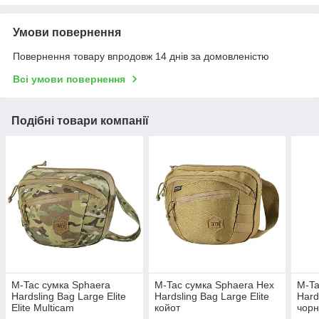
Умови повернення
Повернення товару впродовж 14 днів за домовленістю
Всі умови повернення
Подібні товари компанії
M-Tac сумка Sphaera
M-Tac сумка Sphaera Hex
M-Ta
Hardsling Bag Large Elite
Hardsling Bag Large Elite
Hard
Elite Multicam
койот
чор