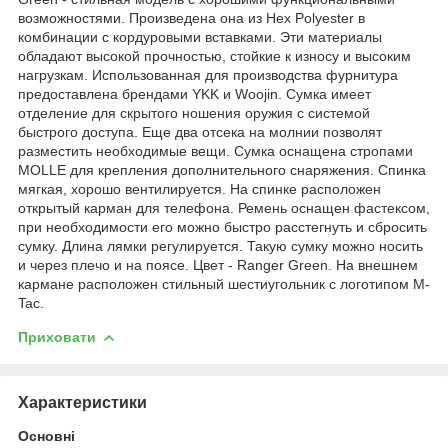
возможностями. Произведена она из Hex Polyester в
комбинации с кордуровыми вставками. Эти материалы
обладают высокой прочностью, стойкие к износу и высоким
нагрузкам. Использованная для производства фурнитура
предоставлена брендами YKK и Woojin. Сумка имеет
отделение для скрытого ношения оружия с системой
быстрого доступа. Еще два отсека на молнии позволят
разместить необходимые вещи. Сумка оснащена стропами
MOLLE для крепления дополнительного снаряжения. Спинка
мягкая, хорошо вентилируется. На спинке расположен
открытый карман для телефона. Ремень оснащен фастексом,
при необходимости его можно быстро расстегнуть и сбросить
сумку. Длина лямки регулируется. Такую сумку можно носить
и через плечо и на поясе. Цвет - Ranger Green. На внешнем
кармане расположен стильный шестиугольник с логотипом M-
Tac.
Приховати
Характеристики
Основні