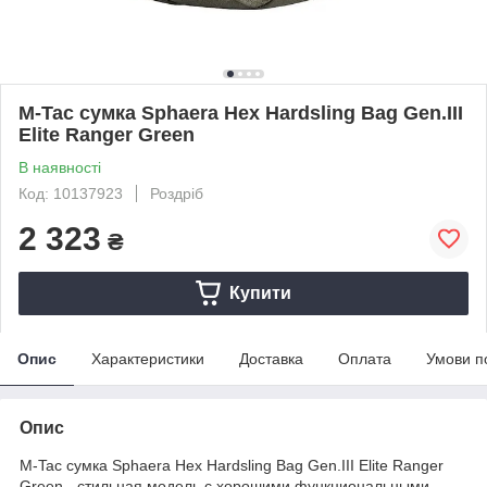
M-Tac сумка Sphaera Hex Hardsling Bag Gen.III
Elite Ranger Green
В наявності
Код: 10137923
Роздріб
2 323
₴
Купити
Опис
Характеристики
Доставка
Оплата
Умови п
Опис
M-Tac сумка Sphaera Hex Hardsling Bag Gen.III Elite Ranger
Green - стильная модель с хорошими функциональными