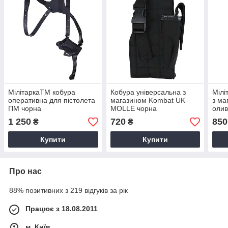
МілітаркаTM кобура
Кобура універсальна з
Мілі
оперативна для пістолета
магазином Kombat UK
з ма
ПМ чорна
MOLLE чорна
оли
1 250
720
850
₴
₴
Купити
Купити
Про нас
88% позитивних з 219 відгуків за рік
Працює з 18.08.2011
м. Київ