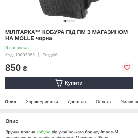
МІЛІТАРКА™ КОБУРА ПІД ПМ З МАГАЗИНОМ
НА MOLLE чорна
В наявності
Код: 10003985
Роздріб
850
₴
Купити
Опис
Характеристики
Доставка
Оплата
Умови п
Опис
Зручна поясна
кобура
від українського бренду Image-M
розрахована на носіння пістолета Макарова. Вона