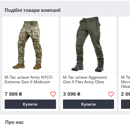
Подібні товари компанії
M-Tac штани Army NYCO
M-Tac штани Aggressor
M-Ta
Extreme Gen.II Multicam
Gen.ІІ Flex Army Olive
Micr
Oliv
7 989
3 096
2 6
₴
₴
Купити
Купити
Про нас