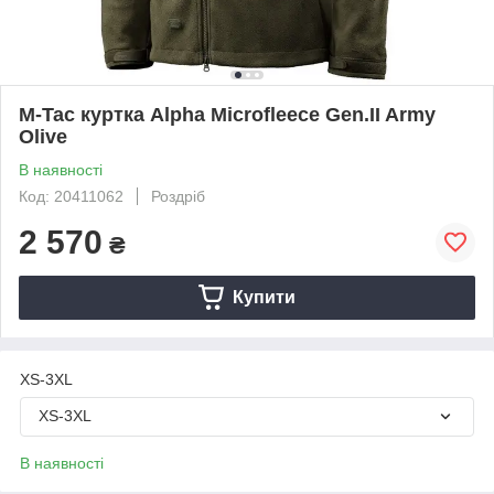
M-Tac куртка Alpha Microfleece Gen.II Army
Olive
В наявності
Код: 20411062
Роздріб
2 570
₴
Купити
XS-3XL
XS-3XL
В наявності