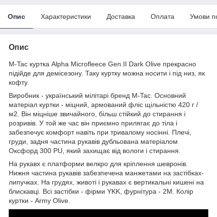
Опис
Характеристики
Доставка
Оплата
Умови п
Опис
M-Tac куртка Alpha Microfleece Gen.II Dark Olive прекрасно
підійде для демісезону. Таку куртку можна носити і під низ, як
кофту.
Виробник - український мілітарі бренд M-Tac. Основний
матеріал куртки - міцний, армований фліс щільністю 420 г /
м2. Він міцніше звичайного, більш стійкий до стирання і
розривів. У той же час він приємно прилягає до тіла і
забезпечує комфорт навіть при тривалому носінні. Плечі,
груди, задня частина рукавів дубльована матеріалом
Оксфорд 300 PU, який захищає від вологи і стирання.
На рукавх є платформи велкро для кріплення шевронів.
Нижня частина рукавів забезпечена манжетами на застібках-
липучках. На грудях, животі і рукавах є вертикальні кишені на
блискавці. Всі застібки - фірми YKK, фурнітура - 2М. Колір
куртки - Army Olive.