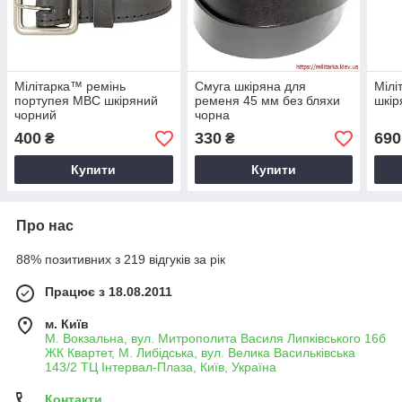
Мілітарка™ ремінь
Смуга шкіряна для
Мілі
портупея МВС шкіряний
ременя 45 мм без бляхи
шкір
чорний
чорна
400
330
690
₴
₴
Купити
Купити
Про нас
88% позитивних з 219 відгуків за рік
Працює з 18.08.2011
м. Київ
М. Вокзальна, вул. Митрополита Василя Липківського 16б
ЖК Квартет, М. Либідська, вул. Велика Васильківська
143/2 ТЦ Інтервал-Плаза, Київ, Україна
Контакти