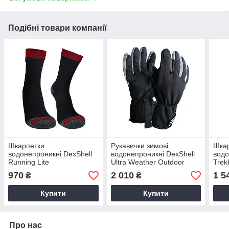
Подібні товари компанії
Шкарпетки
Рукавички зимові
Шка
водонепроникні DexShell
водонепроникні DexShell
водо
Running Lite
Ultra Weather Outdoor
Trek
Gloves чорні
970
2 010
1 5
₴
₴
Купити
Купити
Про нас