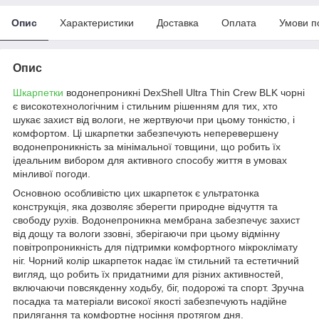
Опис
Характеристики
Доставка
Оплата
Умови п
Опис
Шкарпетки
водонепроникні DexShell Ultra Thin Crew BLK чорні
є високотехнологічним і стильним рішенням для тих, хто
шукає захист від вологи, не жертвуючи при цьому тонкістю, і
комфортом. Ці шкарпетки забезпечують неперевершену
водонепроникність за мінімальної товщини, що робить їх
ідеальним вибором для активного способу життя в умовах
мінливої погоди.
Основною особливістю цих шкарпеток є ультратонка
конструкція, яка дозволяє зберегти природне відчуття та
свободу рухів. Водонепроникна мембрана забезпечує захист
від дощу та вологи ззовні, зберігаючи при цьому відмінну
повітропроникність для підтримки комфортного мікроклімату
ніг. Чорний колір шкарпеток надає їм стильний та естетичний
вигляд, що робить їх придатними для різних активностей,
включаючи повсякденну ходьбу, біг, подорожі та спорт. Зручна
посадка та матеріали високої якості забезпечують надійне
прилягання та комфортне носіння протягом дня.