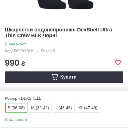
Шкарпетки водонепроникні DexShell Ultra
Thin Crew BLK чорні
В наявності
Код: DS683BLK
Роздріб
990
₴
Купити
Розміри DEXSHELL
S (36-38)
M (39-42)
L (43-46)
XL (47-49)
В наявності