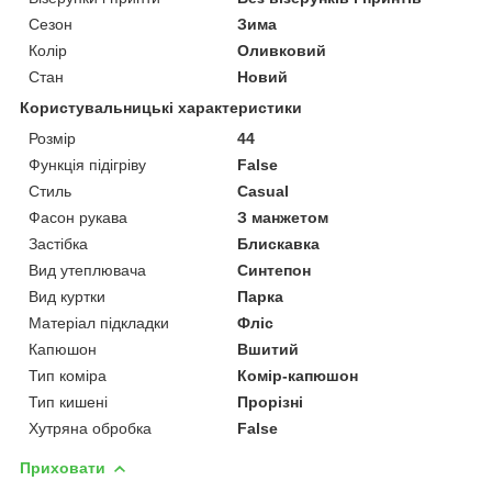
Сезон
Зима
Колір
Оливковий
Стан
Новий
Користувальницькі характеристики
Розмір
44
Функція підігріву
False
Стиль
Casual
Фасон рукава
З манжетом
Застібка
Блискавка
Вид утеплювача
Синтепон
Вид куртки
Парка
Матеріал підкладки
Фліс
Капюшон
Вшитий
Тип коміра
Комір-капюшон
Тип кишені
Прорізні
Хутряна обробка
False
Приховати