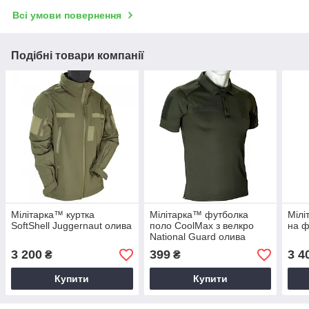
Всі умови повернення
Подібні товари компанії
Мілітарка™ куртка
Мілітарка™ футболка
Мілі
SoftShell Juggernaut олива
поло CoolMax з велкро
на ф
National Guard олива
3 200
399
3 4
₴
₴
Купити
Купити