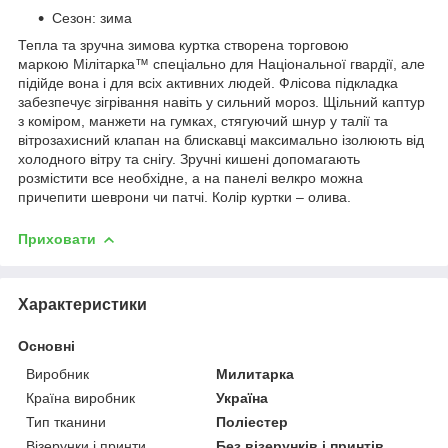
Сезон: зима
Тепла та зручна зимова куртка створена торговою
маркою Мілітарка™ спеціально для Національної гвардії, але
підійде вона і для всіх активних людей. Флісова підкладка
забезпечує зігрівання навіть у сильний мороз. Щільний каптур
з коміром, манжети на гумках, стягуючий шнур у талії та
вітрозахисний клапан на блискавці максимально ізолюють від
холодного вітру та снігу. Зручні кишені допомагають
розмістити все необхідне, а на панелі велкро можна
причепити шеврони чи патчі. Колір куртки – олива.
Приховати
Характеристики
Основні
Виробник
Милитарка
Країна виробник
Україна
Тип тканини
Поліестер
Візерунки і принти
Без візерунків і принтів