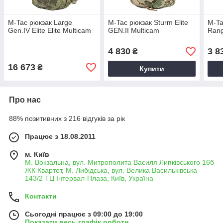
M-Tac рюкзак Large
M-Tac рюкзак Sturm Elite
M-Ta
Gen.IV Elite Elite Multicam
GEN.II Multicam
Rang
4 830
3 8
₴
16 673
₴
Купити
Про нас
88% позитивних з 216 відгуків за рік
Працює з 18.08.2011
м. Київ
М. Вокзальна, вул. Митрополита Василя Липківського 16б
ЖК Квартет, М. Либідська, вул. Велика Васильківська
143/2 ТЦ Інтервал-Плаза, Київ, Україна
Контакти
Сьогодні працює з 09:00 до 19:00
Показати весь графік роботи