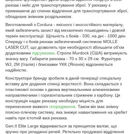
рюкзак і кейс для транспортування зброї. У рюкзаку є
примикаюче до спинки відділення для транспортування зброї,
обладнане знімним роздільником.
Виготовлений з Cordura - якісного і зносостійкого матеріалу,
який забезпечить захист від механічних пошкоджень і довгий
термін експлуатації. Щільність з боків - 330, на дні - 1000 ден.
Спереду і з боків рюкзак забезпечений системою MOLLE
LASER CUT, що дозволить при необхідності збільшити об'єм
додатковими
підсумками
. Стропи Murdock (США) витримують
значну вагу. Габарити рюкзака - 70 х 30 х 29 см. Фурнітура
WJ, 2M (Італія) і блискавки YKK (Японія) відрізняються
надійністю.
Конструктори бренду зробили в даній генерації спеціальну
вставку для додання спинці жорсткості. Вона складається з
пластикової основи з двома вертикальними алюмінієвими
направляючими і горизонтальним стрижнем з карбону. Ця
конструкція надає рюкзаку необхідну міцність для
перенесення важкого
спорядження
. Також він має знімну
поясно-плечову систему, яка знижує навантаження на хребет
навіть при істотній вазі рюкзака.
Gen.II Elite Large відкривається за принципом валізи, що
зручно при укладанні речей. Ретельно продумані відділення