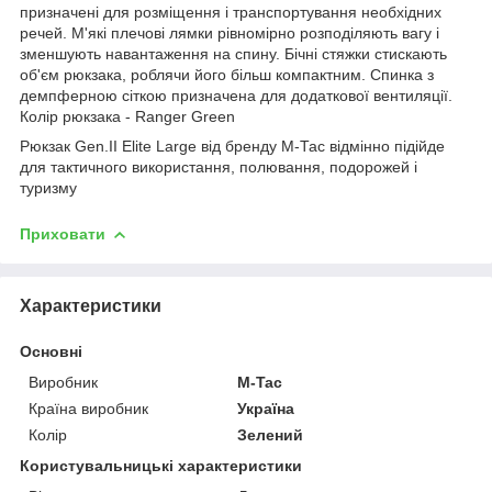
призначені для розміщення і транспортування необхідних
речей. М'які плечові лямки рівномірно розподіляють вагу і
зменшують навантаження на спину. Бічні стяжки стискають
об'єм рюкзака, роблячи його більш компактним. Спинка з
демпферною сіткою призначена для додаткової вентиляції.
Колір рюкзака - Ranger Green
Рюкзак Gen.II Elite Large від бренду М-Тас відмінно підійде
для тактичного використання, полювання, подорожей і
туризму
Приховати
Характеристики
Основні
Виробник
M-Tac
Країна виробник
Україна
Колір
Зелений
Користувальницькі характеристики