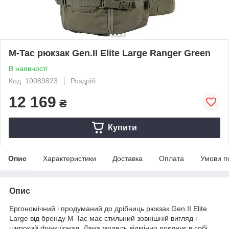
M-Tac рюкзак Gen.II Elite Large Ranger Green
В наявності
Код: 10089823
Роздріб
12 169
₴
Купити
Опис
Характеристики
Доставка
Оплата
Умови п
Опис
Ергономічний і продуманий до дрібниць рюкзак Gen.II Elite
Large від бренду M-Tac має стильний зовнішній вигляд і
широкий функціонал. Дана модель відмінно поєднує в собі