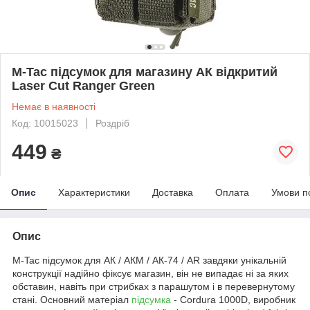
M-Tac підсумок для магазину АК відкритий
Laser Cut Ranger Green
Немає в наявності
Код: 10015023
Роздріб
449
₴
Опис
Характеристики
Доставка
Оплата
Умови п
Опис
M-Tac підсумок для АК / АКМ / АК-74 / AR завдяки унікальній
конструкції надійно фіксує магазин, він не випадає ні за яких
обставин, навіть при стрибках з парашутом і в перевернутому
стані. Основний матеріал
підсумка
- Cordura 1000D, виробник