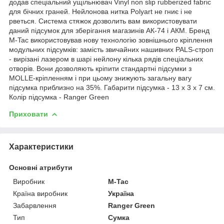
додав спеціальний ущільнювач Vinyl non slip rubberized fabric
для бічних граней. Нейлонова нитка Polyart не гниє і не
рветься. Система стяжок дозволить вам використовувати
даний підсумок для зберігання магазинів АК-74 і АКМ. Бренд
M-Tac використовував нову технологію зовнішнього кріплення
модульних підсумків: замість звичайних нашивних PALS-строп
- вирізані лазером в шарі нейлону кілька рядів спеціальних
отворів. Вони дозволяють кріпити стандартні підсумки з
MOLLE-кріпленням і при цьому знижують загальну вагу
підсумка приблизно на 35%. Габарити підсумка - 13 х 3 х 7 см.
Колір підсумка - Ranger Green
Приховати
Характеристики
Основні атрибути
Виробник
M-Tac
Країна виробник
Україна
Забарвлення
Ranger Green
Тип
Сумка