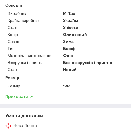
Основні
Виробник
M-Tac
Країна виробник
Україна
Стать
Унісекс
Колір
Оливковий
Сезон
Зима
Тип
Бафф
Матеріал виготовлення
Фліс
Візерунки і принти
Без візерунків і принтів
Стан
Новий
Розмір
Розмір
S/M
Приховати
Умови доставки
Нова Пошта