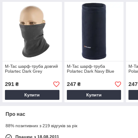
M-Tac шарф-труба довгий
M-Tac шарф-труба
M-T
Polartec Dark Grey
Polartec Dark Navy Blue
Pola
291
247
247
₴
₴
Купити
Купити
Про нас
88% позитивних з 219 відгуків за рік
Працює з 18.08.2011