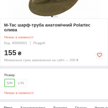
M-Tac шарф-труба анатомічний Polartec
олива
Немає в наявності
Код: 40568001
Роздріб
155
₴
Мінімальна сума замовлення на сайті — 200 ₴
Розмір
S/M
L/XL
Немає в наявності
Опис
Характеристики
Доставка
Оплата
Умови п