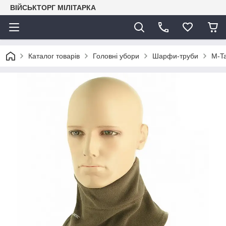
ВІЙСЬКТОРГ МІЛІТАРКА
Каталог товарів
Головні убори
Шарфи-труби
M-Ta