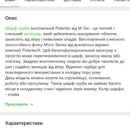
Опис
Шарф-труба
анатомічний Polartec від M-Tac - це теплий і
стильний
аксесуар
, який забезпечить маскування обличчя,
захистить від вітру і невеликих опадів. Виготовлений з якісного
зносостійкого флісу Micro Series від всесвітньо відомої
компанії Polartec®. Цей багатофункціональний аксесуар з
легкістю може перетворюватися в шарф, захисну маску або
пов'язку. Завдяки анатомічному покрою він добре прилягає до
шиї і надійно захищає від вітру. Відмінно підійде для
повсякденного використання в холодну пору року.
Дану модель можна носити на стрільбища, полювання,
роботу або прогулянку. Також шарф-труба не займає багато
місця в складеному стані і відмінно зігріє взимку. Колір шарфа
- олива
Приховати
Характеристики