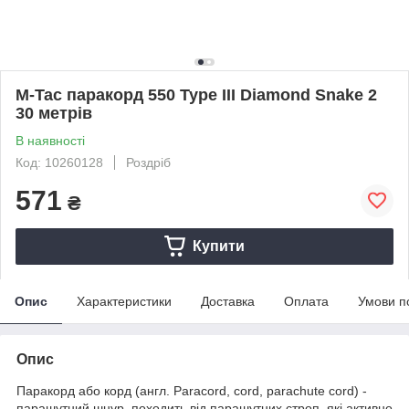
M-Tac паракорд 550 Type III Diamond Snake 2
30 метрів
В наявності
Код: 10260128
Роздріб
571
₴
Купити
Опис
Характеристики
Доставка
Оплата
Умови п
Опис
Паракорд або корд (англ. Paracord, cord, parachute cord) -
парашутний шнур, походить від парашутних строп, які активно