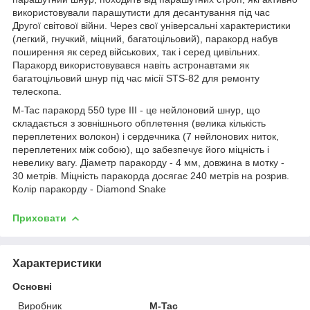
використовували парашутисти для десантування під час
Другої світової війни. Через свої універсальні характеристики
(легкий, гнучкий, міцний, багатоцільовий), паракорд набув
поширення як серед військових, так і серед цивільних.
Паракорд використовувався навіть астронавтами як
багатоцільовий шнур під час місії STS-82 для ремонту
телескопа.
M-Tac паракорд 550 type III - це нейлоновий шнур, що
складається з зовнішнього обплетення (велика кількість
переплетених волокон) і сердечника (7 нейлонових ниток,
переплетених між собою), що забезпечує його міцність і
невелику вагу. Діаметр паракорду - 4 мм, довжина в мотку -
30 метрів. Міцність паракорда досягає 240 метрів на розрив.
Колір паракорду - Diamond Snake
Приховати
Характеристики
Основні
Виробник
M-Tac