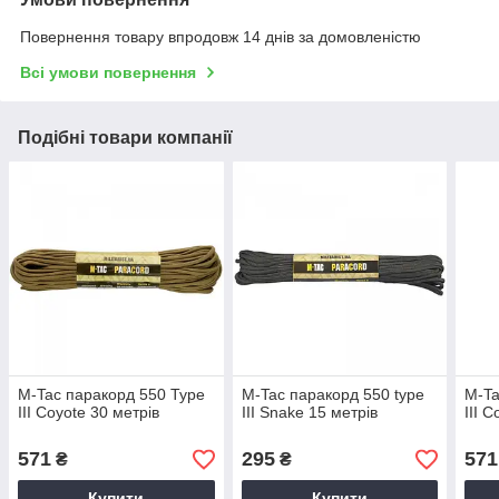
Повернення товару впродовж 14 днів за домовленістю
Всі умови повернення
Подібні товари компанії
M-Tac паракорд 550 Type
M-Tac паракорд 550 type
M-Ta
III Coyote 30 метрів
III Snake 15 метрів
III 
571
295
571
₴
₴
Купити
Купити